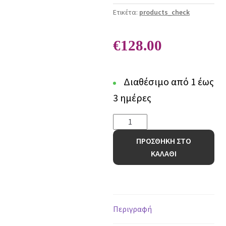
Ετικέτα:
products_check
€
128.00
Διαθέσιμο από 1 έως
3 ημέρες
Γούνινο
Χαλί
ΠΡΟΣΘΗΚΗ ΣΤΟ
Bunny
ΚΑΛΑΘΙ
RABBIT
D.BEIGE
-
200
x
Περιγραφή
200