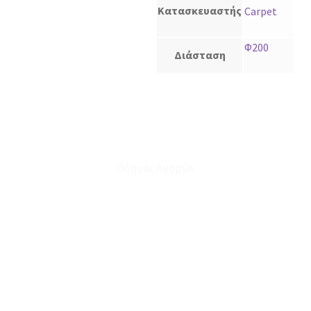
Κατασκευαστής
Carpet
Φ200
Διάσταση
Οδηγός Αγορών
Ο Λογαριασμός μου
Το Καλάθι μου
Οι Παραγγελίες μου
Τρόποι Αποστολής - Πληρωμής
Πολιτική Επιστροφών
Έξοδα Μεταφορικών