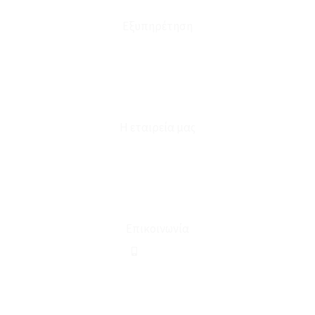
Εξυπηρέτηση
Καταστήματα
Επικοινωνία
Φόρμα Υπαναχώρησης
Η εταιρεία μας
Για εμάς
Ευκαιρίες Καριέρας
Όροι Χρήσης & Συναλλαγής
Επικοινωνία
210 2911694
sales@linohome.gr
ΑΡ. ΓΕΜΗ: 132380001000