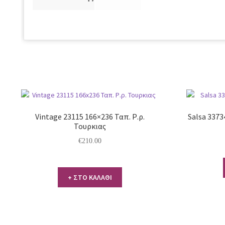
Vintage 23115 166×236 Ταπ. Ρ.ρ.
Salsa 3373
Τουρκιας
€
210.00
+ ΣΤΟ ΚΑΛΑΘΙ