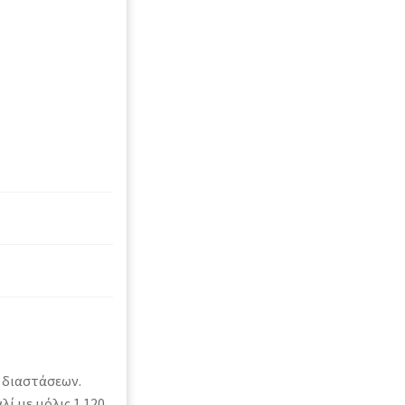
 διαστάσεων.
ί με μόλις 1.120