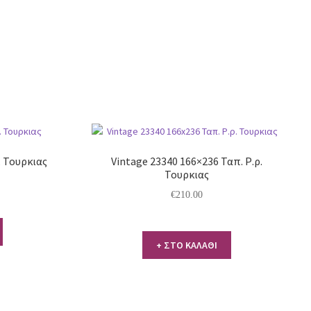
. Τουρκιας
Vintage 23340 166×236 Ταπ. Ρ.ρ.
Τουρκιας
€
210.00
+ ΣΤΟ ΚΑΛΑΘΙ