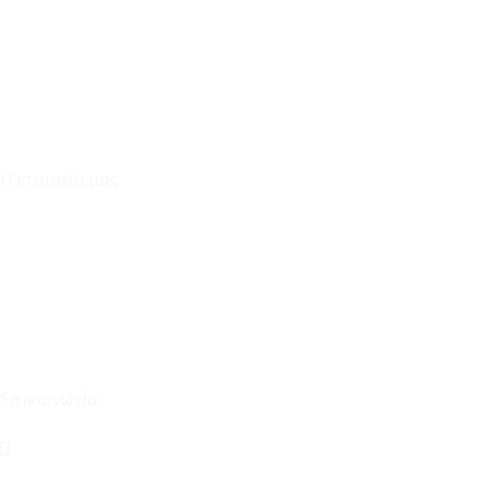
Καταστήματα
Επικοινωνία
Φόρμα Υπαναχώρησης
Η εταιρεία μας
Για εμάς
Ευκαιρίες Καριέρας
Όροι Χρήσης & Συναλλαγής
Επικοινωνία
210 2911694
sales@linohome.gr