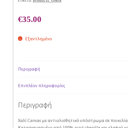
Ετικέτα:
products_check
€
35.00
Εξαντλημένο
Περιγραφή
Επιπλέον πληροφορίες
Περιγραφή
Χαλί Canvas με αντιολισθητικό υπόστρωμα σε ποικιλία
Κατασκευασμένo από 100% acryl chenille και ελαφρύ χαλ