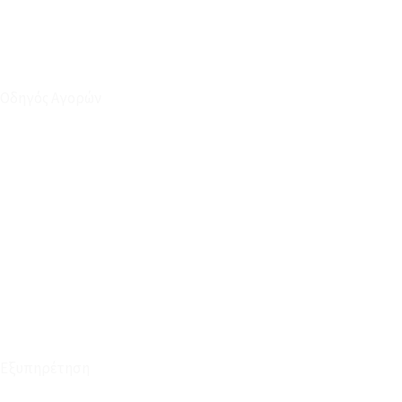
Οδηγός Αγορών
Ο Λογαριασμός μου
Το Καλάθι μου
Οι Παραγγελίες μου
Τρόποι Αποστολής - Πληρωμής
Πολιτική Επιστροφών
Έξοδα Μεταφορικών
Εξυπηρέτηση