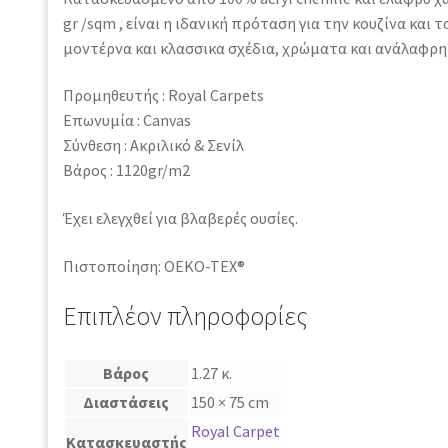
gr /sqm , είναι η ιδανική πρόταση για την κουζίνα και 
μοντέρνα και κλασσικα σχέδια, χρώματα και ανάλαφρη
Προμηθευτής : Royal Carpets
Επωνυμία : Canvas
Σύνθεση : Ακριλικό & Σενίλ
Βάρος : 1120gr/m2
Έχει ελεγχθεί για βλαβερές ουσίες.
Πιστοποίηση: OEKO-TEX®
Επιπλέον πληροφορίες
Βάρος
1.27 κ.
Διαστάσεις
150 × 75 cm
Royal Carpet
Κατασκευαστής