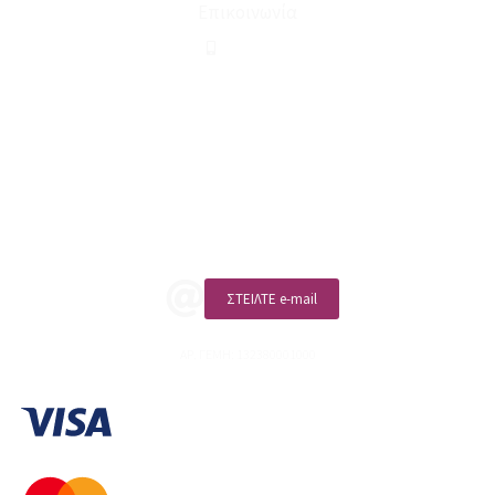
Επικοινωνία
210 2911694
sales@linohome.gr
ΑΡ. ΓΕΜΗ: 132380001000
Επικοινωνία
ΚΑΛΕΣΤΕ ΜΑΣ
ΣΤΕΙΛΤΕ e-mail
ΑΡ. ΓΕΜΗ: 132380001000