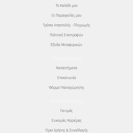
Το Καλάθι μου
Οι Παραγγελίες μου
Τρόποι Αποστολής - Πληρωμής
Πολιτική Επιστροφών
Έξοδα Μεταφορικών
Εξυπηρέτηση
Καταστήματα
Επικοινωνία
Φόρμα Υπαναχώρησης
Η εταιρεία μας
Για εμάς
Ευκαιρίες Καριέρας
Όροι Χρήσης & Συναλλαγής