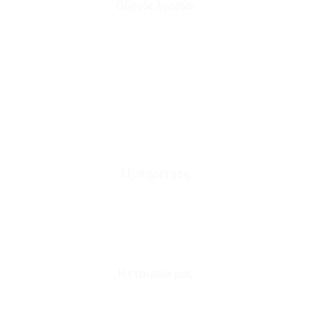
Οδηγός Αγορών
Ο Λογαριασμός μου
Το Καλάθι μου
Οι Παραγγελίες μου
Τρόποι Αποστολής - Πληρωμής
Πολιτική Επιστροφών
Έξοδα Μεταφορικών
Εξυπηρέτηση
Καταστήματα
Επικοινωνία
Φόρμα Υπαναχώρησης
Η εταιρεία μας
Για εμάς