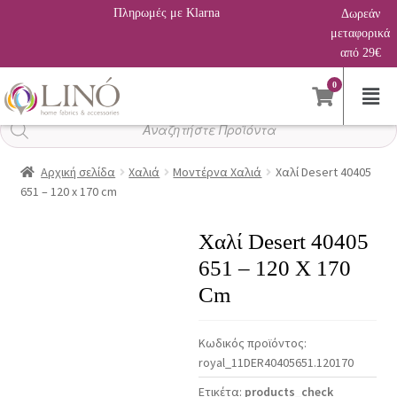
Πληρωμές με Klarna
Δωρεάν
μεταφορικά
από 29€
0
Αναζήτηση
προϊόντων
Αρχική σελίδα
Χαλιά
Μοντέρνα Χαλιά
Χαλί Desert 40405
651 – 120 x 170 cm
Χαλί Desert 40405
651 – 120 X 170
Cm
Κωδικός προϊόντος:
royal_11DER40405651.120170
Ετικέτα:
products_check