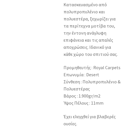
Κατασκευασμένο από
πολυπροπυλένιο και
πολυεστέρα, ξεχωρίζει για
τα περίτεχνα μοτίβα του,
την έντονη ανάγλυφη
επιφάνεια και τις απαλές
αποχρώσεις. Ιδανικό για
κάθε χώρο του σπιτιού σας.
Προμηθευτής : Royal Carpets
Επωνυμία : Desert
Σύνθεση : Πολυπροπυλένιο &
Πολυεστέρας
Βάρος : 1.900gr/m2
Ύψος Πέλους : 11mm
Έχει ελεγχθεί για βλαβερές
ουσίες.