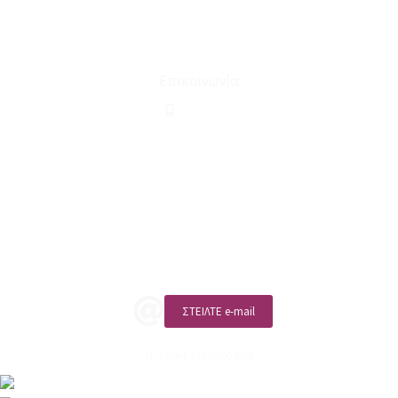
Ευκαιρίες Καριέρας
Όροι Χρήσης & Συναλλαγής
Επικοινωνία
210 2911694
sales@linohome.gr
ΑΡ. ΓΕΜΗ: 132380001000
Επικοινωνία
ΚΑΛΕΣΤΕ ΜΑΣ
ΣΤΕΙΛΤΕ e-mail
ΑΡ. ΓΕΜΗ: 132380001000