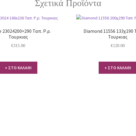
Σχετικά Προϊόντα
e 23024200×290 Ταπ. Ρ.ρ.
Diamond 11556 133χ190 Τ
Τουρκιας
Τουρκιας
€
315.00
€
120.00
+ ΣΤΟ ΚΑΛΑΘΙ
+ ΣΤΟ ΚΑΛΑΘΙ