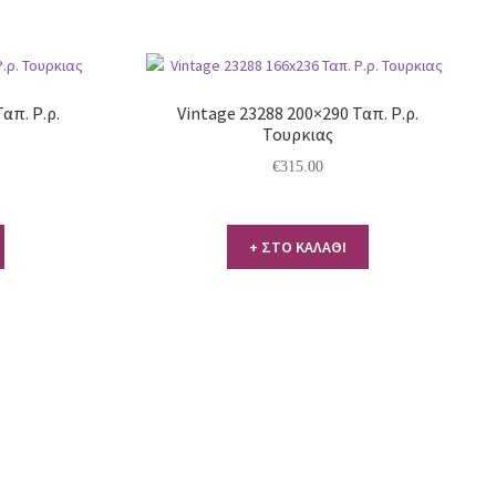
απ. Ρ.ρ.
Vintage 23288 200×290 Ταπ. Ρ.ρ.
Τουρκιας
€
315.00
+ ΣΤΟ ΚΑΛΑΘΙ