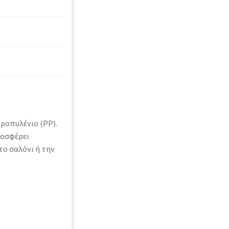
ροπυλένιο (PP).
ροσφέρει
το σαλόνι ή την