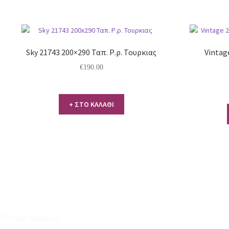
Sky 21743 200×290 Ταπ. Ρ.ρ. Τουρκιας
Vintag
€
190.00
+ ΣΤΟ ΚΑΛΑΘΙ
Οδηγός Αγορών