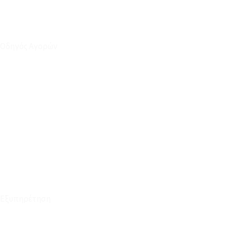
Οδηγός Αγορών
Ο Λογαριασμός μου
Το Καλάθι μου
Οι Παραγγελίες μου
Τρόποι Αποστολής - Πληρωμής
Πολιτική Επιστροφών
Έξοδα Μεταφορικών
Εξυπηρέτηση
Καταστήματα