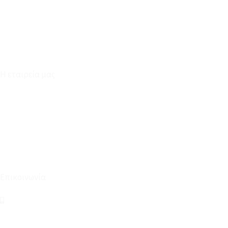
Επικοινωνία
Φόρμα Υπαναχώρησης
Η εταιρεία μας
Για εμάς
Ευκαιρίες Καριέρας
Όροι Χρήσης & Συναλλαγής
Επικοινωνία
210 2911694
sales@linohome.gr