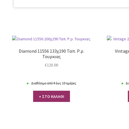
Diamond 11556 133χ190 Ταπ. Ρ.ρ.
Vintage
Τουρκιας
€
120.00
Διαθέσιμο από 4 έως 10 ημέρες
Δι
+ ΣΤΟ ΚΑΛΑΘΙ