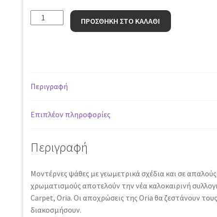
Χαλί
ΠΡΟΣΘΗΚΗ ΣΤΟ ΚΑΛΑΘΙ
Gloria
Cotton
GREY
10
-
Περιγραφή
120
x
180
Επιπλέον πληροφορίες
cm
ποσότητα
Περιγραφή
Μοντέρνες ψάθες με γεωμετρικά σχέδια και σε απαλούς,
χρωματισμούς αποτελούν την νέα καλοκαιρινή συλλογή
Carpet, Oria. Οι αποχρώσεις της Oria θα ζεστάνουν του
διακοσμήσουν.