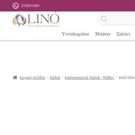
2102911694
Αναζήτηση
προϊόντων
Υπνοδωμάτιο
Μπάνιο
Σαλόνι
Αρχική σελίδα
Χαλιά
Καλοκαιρινά Χαλιά - Ψάθες
Χαλί Glo