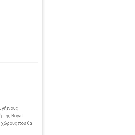
 γήινους
 της Royal
ς χώρους που θα