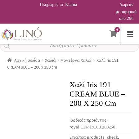
Πληρωμές με Klarna
Δωρεάν
μεταφορικά
από 29€
0
Αναζήτηση
προϊόντων
Αρχική σελίδα
Χαλιά
Μοντέρνα Χαλιά
Χαλί Iris 191
CREAM BLUE – 200 x 250 cm
Χαλί Iris 191
CREAM BLUE –
200 X 250 Cm
Κωδικός προϊόντος:
royal_11IRI191CB.200250
Ετικέτες:
products_check
,