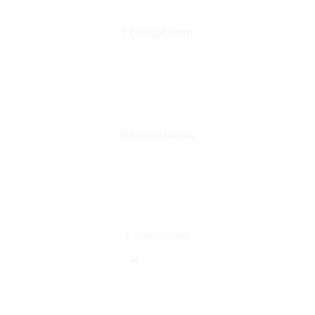
Έξοδα Μεταφορικών
Εξυπηρέτηση
Καταστήματα
Επικοινωνία
Φόρμα Υπαναχώρησης
Η εταιρεία μας
Για εμάς
Ευκαιρίες Καριέρας
Όροι Χρήσης & Συναλλαγής
Επικοινωνία
210 2911694
sales@linohome.gr
ΑΡ. ΓΕΜΗ: 132380001000