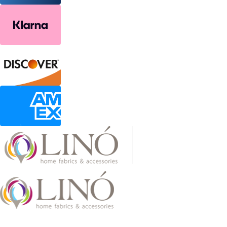
2026 LinoHome
Powered by:
nevma.gr