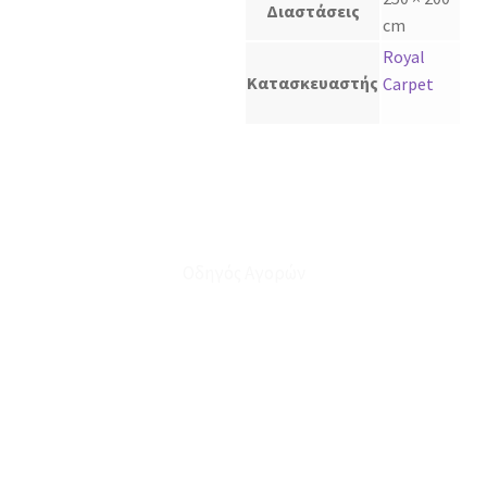
Διαστάσεις
cm
Royal
Κατασκευαστής
Carpet
Οδηγός Αγορών
Ο Λογαριασμός μου
Το Καλάθι μου
Οι Παραγγελίες μου
Τρόποι Αποστολής - Πληρωμής
Πολιτική Επιστροφών