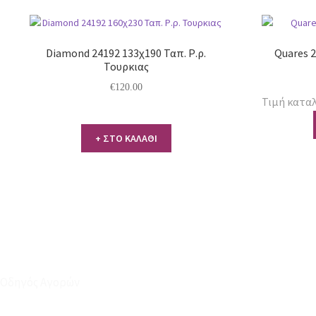
Diamond 24192 133χ190 Ταπ. Ρ.ρ.
Quares 2
Τουρκιας
€
120.00
Τιμή καταλ
+ ΣΤΟ ΚΑΛΑΘΙ
Οδηγός Αγορών
Ο Λογαριασμός μου