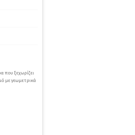
α που ξεχωρίζει
μό με γεωμετρικά