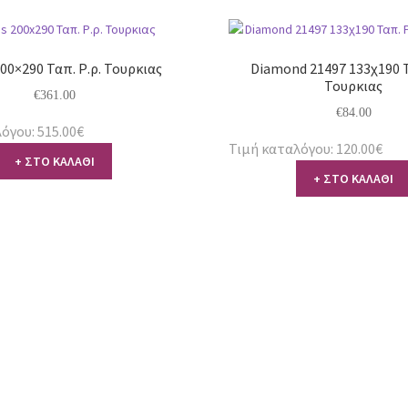
00×290 Ταπ. Ρ.ρ. Τουρκιας
Diamond 21497 133χ190 Τ
Τουρκιας
€
361.00
€
84.00
όγου: 515.00€
Τιμή καταλόγου: 120.00€
+ ΣΤΟ ΚΑΛΑΘΙ
+ ΣΤΟ ΚΑΛΑΘΙ