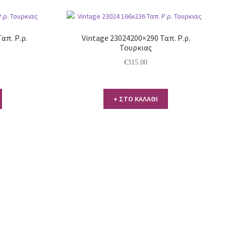
απ. Ρ.ρ.
Vintage 23024200×290 Ταπ. Ρ.ρ.
Τουρκιας
€
315.00
+ ΣΤΟ ΚΑΛΑΘΙ