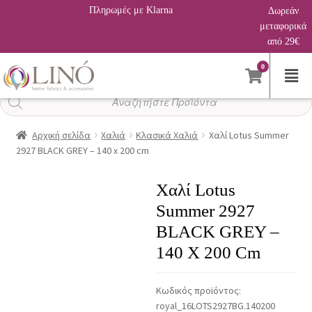
Πληρωμές με Klarna
Δωρεάν
μεταφορικά
από 29€
0
Αναζήτηση
προϊόντων
Αρχική σελίδα
Χαλιά
Κλασικά Χαλιά
Χαλί Lotus Summer
2927 BLACK GREY – 140 x 200 cm
Χαλί Lotus
Summer 2927
BLACK GREY –
140 X 200 Cm
Κωδικός προϊόντος:
royal_16LOTS2927BG.140200