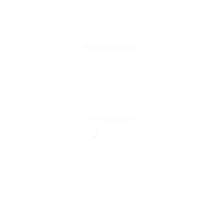
Επικοινωνία
Φόρμα Υπαναχώρησης
Η εταιρεία μας
Για εμάς
Ευκαιρίες Καριέρας
Όροι Χρήσης & Συναλλαγής
Επικοινωνία
210 2911694
sales@linohome.gr
ΑΡ. ΓΕΜΗ: 132380001000
Επικοινωνία
ΚΑΛΕΣΤΕ ΜΑΣ