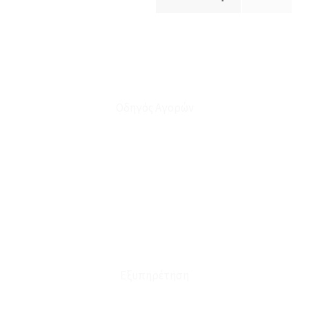
Οδηγός Αγορών
Ο Λογαριασμός μου
Το Καλάθι μου
Οι Παραγγελίες μου
Τρόποι Αποστολής - Πληρωμής
Πολιτική Επιστροφών
Έξοδα Μεταφορικών
Εξυπηρέτηση
Καταστήματα