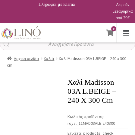
Πληρωμές με Klarna
Δωρεάν
μεταφορικά
από 29€
0
Αναζήτηση
προϊόντων
Αρχική σελίδα
Χαλιά
Χαλί Madisson 03A L.BEIGE – 240 x 300
cm
Χαλί Madisson
03A L.BEIGE –
240 X 300 Cm
Κωδικός προϊόντος:
royal_11MAD03ALB.240300
Ετικέτα:
products_check