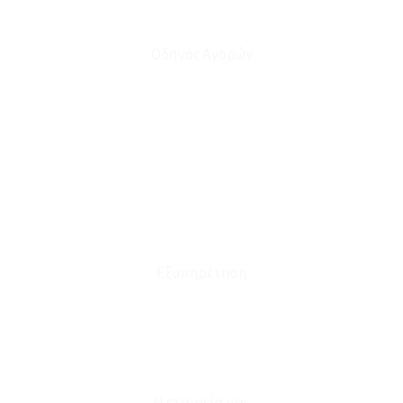
Οδηγός Αγορών
Ο Λογαριασμός μου
Το Καλάθι μου
Οι Παραγγελίες μου
Τρόποι Αποστολής - Πληρωμής
Πολιτική Επιστροφών
Έξοδα Μεταφορικών
Εξυπηρέτηση
Καταστήματα
Επικοινωνία
Φόρμα Υπαναχώρησης
Η εταιρεία μας