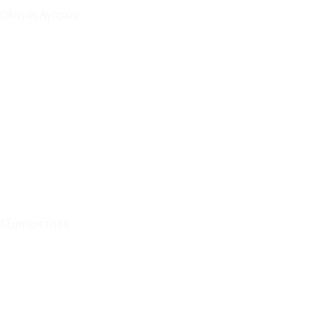
Οδηγός Αγορών
Ο Λογαριασμός μου
Το Καλάθι μου
Οι Παραγγελίες μου
Τρόποι Αποστολής - Πληρωμής
Πολιτική Επιστροφών
Έξοδα Μεταφορικών
Εξυπηρέτηση
Καταστήματα
Επικοινωνία
Φόρμα Υπαναχώρησης