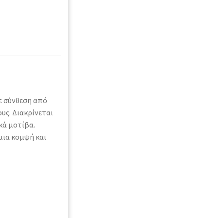
με σύνθεση από
υς. Διακρίνεται
κά μοτίβα.
μια κομψή και