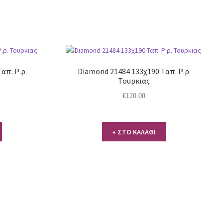
απ. Ρ.ρ.
Diamond 21484 133χ190 Ταπ. Ρ.ρ.
Τουρκιας
€
120.00
+ ΣΤΟ ΚΑΛΑΘΙ