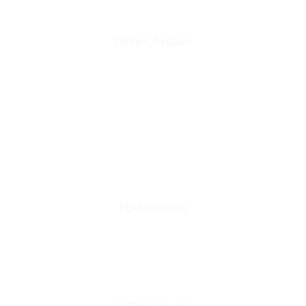
Οδηγός Αγορών
Ο Λογαριασμός μου
Το Καλάθι μου
Οι Παραγγελίες μου
Τρόποι Αποστολής - Πληρωμής
Πολιτική Επιστροφών
Έξοδα Μεταφορικών
Εξυπηρέτηση
Καταστήματα
Επικοινωνία
Φόρμα Υπαναχώρησης
Η εταιρεία μας