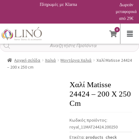
Πληρωμές με Klarna
Δωρεάν
μεταφορικά
από 29€
0
Αναζήτηση
προϊόντων
Αρχική σελίδα
Χαλιά
Μοντέρνα Χαλιά
Χαλί Matisse 24424
– 200 x 250 cm
Χαλί Matisse
24424 – 200 X 250
Cm
Κωδικός προϊόντος:
royal_11MAT24424.200250
Ετικέτα:
products_check