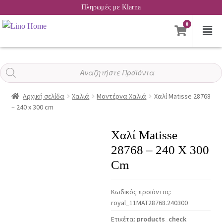
Πληρωμές με Klarna
0
Αναζήτηση
προϊόντων
Αρχική σελίδα
Χαλιά
Μοντέρνα Χαλιά
Χαλί Matisse 28768
– 240 x 300 cm
Χαλί Matisse
28768 – 240 X 300
Cm
Κωδικός προϊόντος:
royal_11MAT28768.240300
Ετικέτα:
products_check