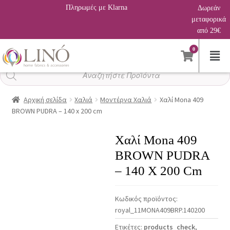
Πληρωμές με Klarna
Δωρεάν
μεταφορικά
από 29€
0
Αναζήτηση
προϊόντων
Αρχική σελίδα
Χαλιά
Μοντέρνα Χαλιά
Χαλί Mona 409
BROWN PUDRA – 140 x 200 cm
Χαλί Mona 409
BROWN PUDRA
– 140 X 200 Cm
Κωδικός προϊόντος:
royal_11MONA409BRP.140200
Ετικέτες:
products_check
,