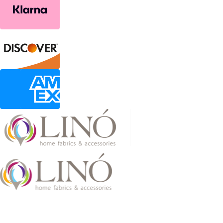
2026 LinoHome
Powered by:
nevma.gr