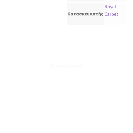
Royal
Κατασκευαστής
Carpet
Οδηγός Αγορών
Ο Λογαριασμός μου
Το Καλάθι μου
Οι Παραγγελίες μου
Τρόποι Αποστολής - Πληρωμής
Πολιτική Επιστροφών
Έξοδα Μεταφορικών