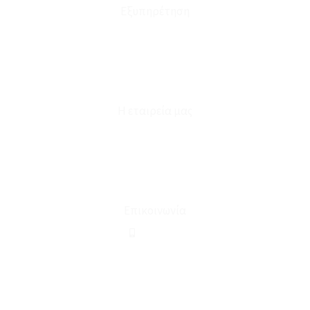
Εξυπηρέτηση
Καταστήματα
Επικοινωνία
Φόρμα Υπαναχώρησης
Η εταιρεία μας
Για εμάς
Ευκαιρίες Καριέρας
Όροι Χρήσης & Συναλλαγής
Επικοινωνία
210 2911694
sales@linohome.gr
ΑΡ. ΓΕΜΗ: 132380001000
Επικοινωνία