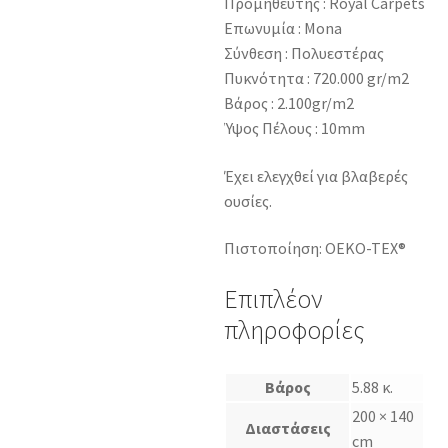
Προμηθευτής : Royal Carpets
Επωνυμία : Mona
Σύνθεση : Πολυεστέρας
Πυκνότητα : 720.000 gr/m2
Βάρος : 2.100gr/m2
Ύψος Πέλους : 10mm
Έχει ελεγχθεί για βλαβερές
ουσίες.
Πιστοποίηση: OEKO-TEX®
Επιπλέον
πληροφορίες
Βάρος
5.88 κ.
200 × 140
Διαστάσεις
cm