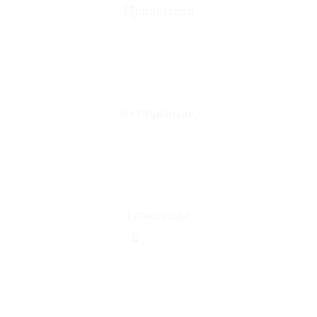
Εξυπηρέτηση
Καταστήματα
Επικοινωνία
Φόρμα Υπαναχώρησης
Η εταιρεία μας
Για εμάς
Ευκαιρίες Καριέρας
Όροι Χρήσης & Συναλλαγής
Επικοινωνία
210 2911694
sales@linohome.gr
ΑΡ. ΓΕΜΗ: 132380001000
Επικοινωνία