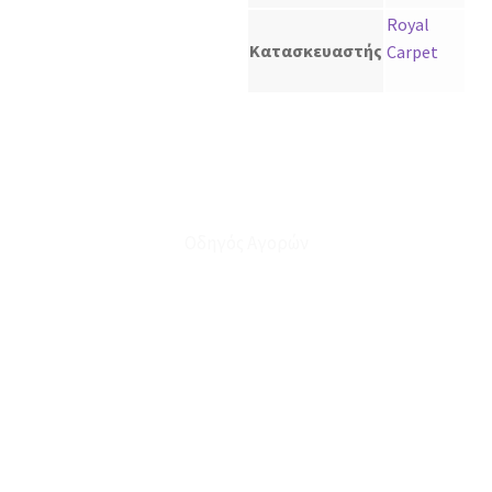
Royal
Κατασκευαστής
Carpet
Οδηγός Αγορών
Ο Λογαριασμός μου
Το Καλάθι μου
Οι Παραγγελίες μου
Τρόποι Αποστολής - Πληρωμής
Πολιτική Επιστροφών
Έξοδα Μεταφορικών