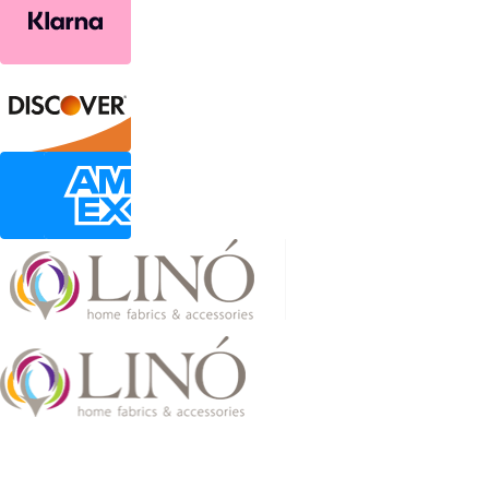
2026 LinoHome
Powered by:
nevma.gr