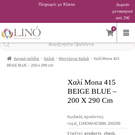
Πληρωμές με Klarna
Δωρεάν
μεταφορικά
από 29€
0
Αναζήτηση
προϊόντων
Αρχική σελίδα
Χαλιά
Μοντέρνα Χαλιά
Χαλί Mona 415
BEIGE BLUE – 200 x 290 cm
Χαλί Mona 415
BEIGE BLUE –
200 X 290 Cm
Κωδικός προϊόντος:
royal_11MONA415BBL.200290
Ετικέτες:
products_check
,