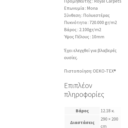
Προμηθευτής : Royal Carpets
Επωνυμία : Mona
Σύνθεση : Πολυεστέρας
Πυκνότητα : 720.000 gr/m2
Βάρος : 2.100gr/m2
Ύψος Πέλους : 10mm
Έχει ελεγχθεί για βλαβερές
ουσίες.
Πιστοποίηση: OEKO-TEX®
Επιπλέον
πληροφορίες
Βάρος
12.18 κ.
290 × 200
Διαστάσεις
cm