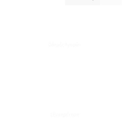
Οδηγός Αγορών
Ο Λογαριασμός μου
Το Καλάθι μου
Οι Παραγγελίες μου
Τρόποι Αποστολής - Πληρωμής
Πολιτική Επιστροφών
Έξοδα Μεταφορικών
Εξυπηρέτηση
Καταστήματα