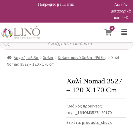
Πληρωμές με Klarna
Δωρεάν
μεταφορικά
από 29€
0
Αναζήτηση
προϊόντων
Αρχική σελίδα
Χαλιά
Καλοκαιρινά Χαλιά - Ψάθες
Χαλί
Nomad 3527 – 120 x 170 cm
Χαλί Nomad 3527
– 120 X 170 Cm
Κωδικός προϊόντος:
royal_16NOM3527.120170
Ετικέτα:
products_check