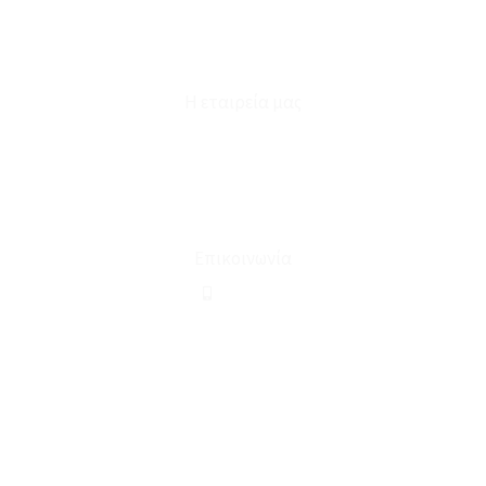
Επικοινωνία
Φόρμα Υπαναχώρησης
Η εταιρεία μας
Για εμάς
Ευκαιρίες Καριέρας
Όροι Χρήσης & Συναλλαγής
Επικοινωνία
210 2911694
sales@linohome.gr
ΑΡ. ΓΕΜΗ: 132380001000
Επικοινωνία
ΚΑΛΕΣΤΕ ΜΑΣ