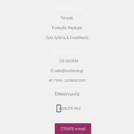
Η εταιρεία μας
Για εμάς
Ευκαιρίες Καριέρας
Όροι Χρήσης & Συναλλαγής
Επικοινωνία
210 2911694
sales@linohome.gr
ΑΡ. ΓΕΜΗ: 132380001000
Επικοινωνία
ΚΑΛΕΣΤΕ ΜΑΣ
ΣΤΕΙΛΤΕ e-mail