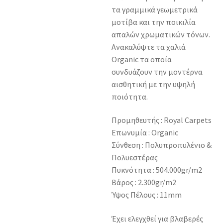
τα γραμμικά γεωμετρικά
μοτίβα και την ποικιλία
απαλών χρωματικών τόνων.
Ανακαλύψτε τα χαλιά
Organic τα οποία
συνδυάζουν την μοντέρνα
αισθητική με την υψηλή
ποιότητα.
Προμηθευτής : Royal Carpets
Επωνυμία : Organic
Σύνθεση : Πολυπροπυλένιο &
Πολυεστέρας
Πυκνότητα : 504.000gr/m2
Βάρος : 2.300gr/m2
Ύψος Πέλους : 11mm
Έχει ελεγχθεί για βλαβερές