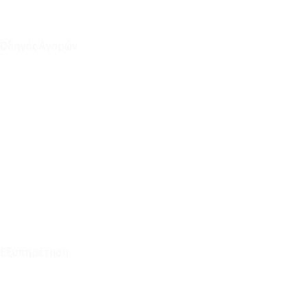
Οδηγός Αγορών
Ο Λογαριασμός μου
Το Καλάθι μου
Οι Παραγγελίες μου
Τρόποι Αποστολής - Πληρωμής
Πολιτική Επιστροφών
Έξοδα Μεταφορικών
Εξυπηρέτηση
Καταστήματα
Επικοινωνία