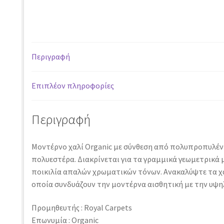
682Α
CREAM
-
160
Περιγραφή
x
230
cm
Επιπλέον πληροφορίες
ποσότητα
Περιγραφή
Μοντέρνο χαλί Organic με σύνθεση από πολυπροπυλένι
πολυεστέρα. Διακρίνεται για τα γραμμικά γεωμετρικά 
ποικιλία απαλών χρωματικών τόνων. Ανακαλύψτε τα χα
οποία συνδυάζουν την μοντέρνα αισθητική με την υψη
Προμηθευτής : Royal Carpets
Επωνυμία : Organic