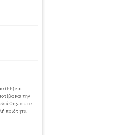
ο (PP) και
μοτίβα και την
λιά Organic τα
λή ποιότητα.