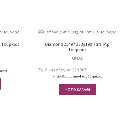
. Τουρκιας
Diamond 21497 133χ190 Ταπ. Ρ.ρ.
Τουρκιας
€
84.00
Τιμή καταλόγου: 120.00€
μέρες
Διαθέσιμο από 4 έως 10 ημέρες
+ ΣΤΟ ΚΑΛΑΘΙ