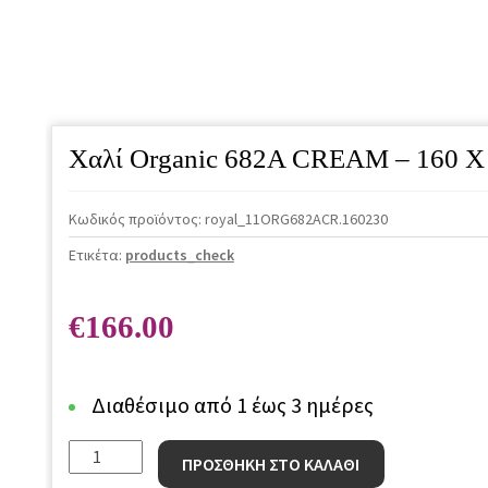
Χαλί Organic 682Α CREAM – 160 X
Κωδικός προϊόντος:
royal_11ORG682ΑCR.160230
Ετικέτα:
products_check
€
166.00
Διαθέσιμο από 1 έως 3 ημέρες
Χαλί
ΠΡΟΣΘΗΚΗ ΣΤΟ ΚΑΛΑΘΙ
Organic