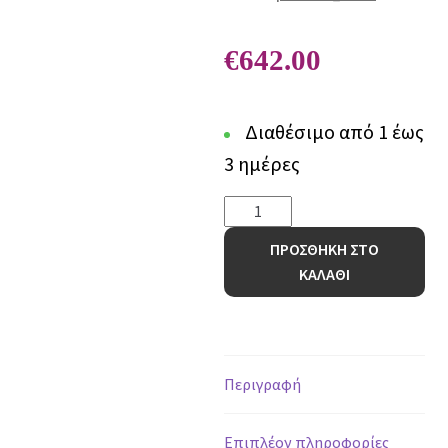
€
642.00
Διαθέσιμο από 1 έως
3 ημέρες
Χαλί
Nordic
ΠΡΟΣΘΗΚΗ ΣΤΟ
394
ΚΑΛΑΘΙ
J
WHITE
-
200
x
Περιγραφή
300
cm
Επιπλέον πληροφορίες