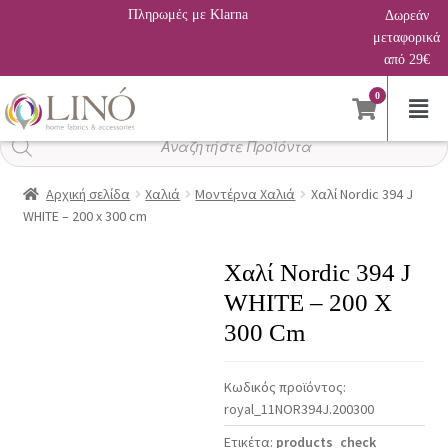
Πληρωμές με Klarna
Δωρεάν
μεταφορικά
από 29€
0
Αναζήτηση
προϊόντων
Αρχική σελίδα
Χαλιά
Μοντέρνα Χαλιά
Χαλί Nordic 394 J
WHITE – 200 x 300 cm
Χαλί Nordic 394 J
WHITE – 200 X
300 Cm
Κωδικός προϊόντος:
royal_11NOR394J.200300
Ετικέτα:
products_check