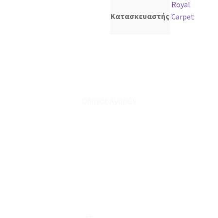
Royal
Κατασκευαστής
Carpet
Οδηγός Αγορών
Ο Λογαριασμός μου
Το Καλάθι μου
Οι Παραγγελίες μου
Τρόποι Αποστολής - Πληρωμής
Πολιτική Επιστροφών
Έξοδα Μεταφορικών