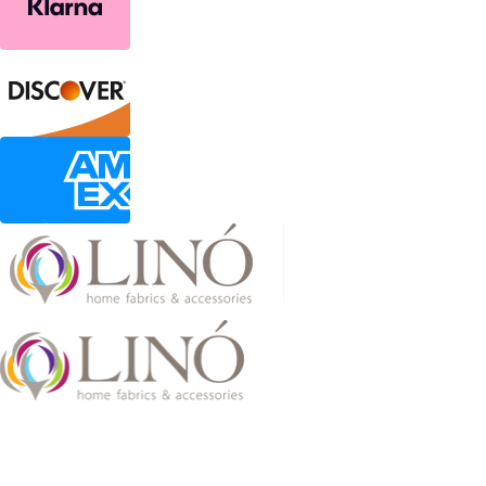
2026 LinoHome
Powered by:
nevma.gr