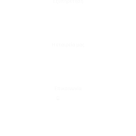
Εξυπηρέτηση
Καταστήματα
Επικοινωνία
Φόρμα Υπαναχώρησης
Η εταιρεία μας
Για εμάς
Ευκαιρίες Καριέρας
Όροι Χρήσης & Συναλλαγής
Επικοινωνία
210 2911694
sales@linohome.gr
ΑΡ. ΓΕΜΗ: 132380001000
Επικοινωνία