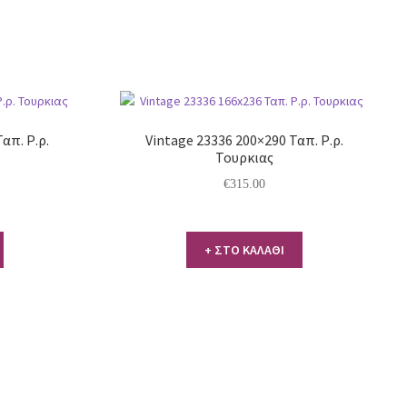
απ. Ρ.ρ.
Vintage 23336 200×290 Ταπ. Ρ.ρ.
Τουρκιας
€
315.00
+ ΣΤΟ ΚΑΛΑΘΙ