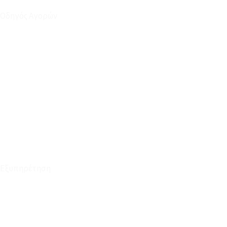
Οδηγός Αγορών
Ο Λογαριασμός μου
Το Καλάθι μου
Οι Παραγγελίες μου
Τρόποι Αποστολής - Πληρωμής
Πολιτική Επιστροφών
Έξοδα Μεταφορικών
Εξυπηρέτηση
Καταστήματα
Επικοινωνία
Φόρμα Υπαναχώρησης