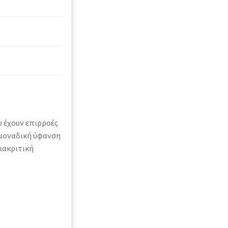
υ έχουν επιρροές
ε μοναδική ύφανση
ιακριτική