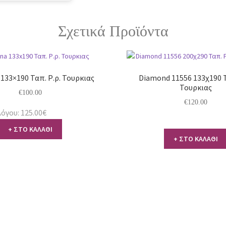
Σχετικά Προϊόντα
133×190 Ταπ. Ρ.ρ. Τουρκιας
Diamond 11556 133χ190 Τ
Τουρκιας
€
100.00
€
120.00
όγου: 125.00€
+ ΣΤΟ ΚΑΛΑΘΙ
+ ΣΤΟ ΚΑΛΑΘΙ