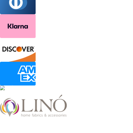
2026 LinoHome
Powered by:
nevma.gr