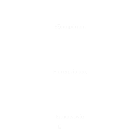
Πολιτική Επιστροφών
Έξοδα Μεταφορικών
Εξυπηρέτηση
Καταστήματα
Επικοινωνία
Φόρμα Υπαναχώρησης
Η εταιρεία μας
Για εμάς
Ευκαιρίες Καριέρας
Όροι Χρήσης & Συναλλαγής
Επικοινωνία
210 2911694
sales@linohome.gr