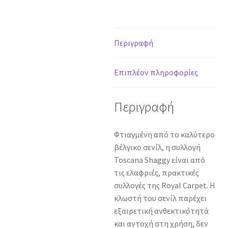
BLACK
WHITE
-
140
Περιγραφή
x
200
Επιπλέον πληροφορίες
cm
ποσότητα
Περιγραφή
Φτιαγμένη από το καλύτερο
βέλγικο σενίλ, η συλλογή
Toscana Shaggy είναι από
τις ελαφριές, πρακτικές
συλλογές της Royal Carpet. Η
κλωστή του σενίλ παρέχει
εξαιρετική ανθεκτικότητά
και αντοχή στη χρήση, δεν