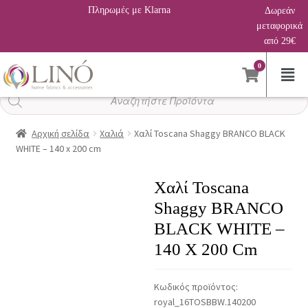
Πληρωμές με Klarna
Δωρεάν
μεταφορικά
από 29€
0
Αναζήτηση
προϊόντων
Αρχική σελίδα
Χαλιά
Χαλί Toscana Shaggy BRANCO BLACK
WHITE – 140 x 200 cm
Χαλί Toscana
Shaggy BRANCO
BLACK WHITE –
140 X 200 Cm
Κωδικός προϊόντος:
royal_16TOSBBW.140200