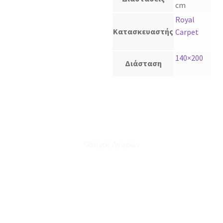
cm
Royal
Κατασκευαστής
Carpet
140×200
Διάσταση
Οδηγός Αγορών
Ο Λογαριασμός μου
Το Καλάθι μου
Οι Παραγγελίες μου
Τρόποι Αποστολής - Πληρωμής