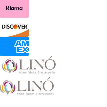
2026 LinoHome
Powered by:
nevma.gr