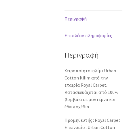
Seaport
-
130
Περιγραφή
x
190
Επιπλέον πληροφορίες
cm
ποσότητα
Περιγραφή
Χειροποίητο κιλίμι Urban
Cotton Kilim από την
εταιρία Royal Carpet.
Κατασκευάζεται από 100%
βαμβάκι σε μοντέρνα και
έθνικ σχέδια.
Προμηθευτής : Royal Carpet
Επωνυμία : Urban Cotton