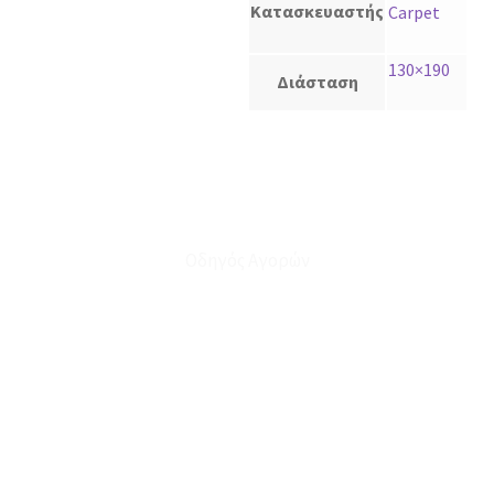
Κατασκευαστής
Carpet
130×190
Διάσταση
Οδηγός Αγορών
Ο Λογαριασμός μου
Το Καλάθι μου
Οι Παραγγελίες μου
Τρόποι Αποστολής - Πληρωμής
Πολιτική Επιστροφών
Έξοδα Μεταφορικών