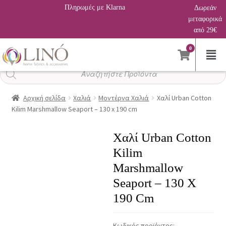
Πληρωμές με Klarna
Δωρεάν
μεταφορικά
από 29€
0
Αναζήτηση
προϊόντων
Αρχική σελίδα
Χαλιά
Μοντέρνα Χαλιά
Χαλί Urban Cotton
Kilim Marshmallow Seaport – 130 x 190 cm
Χαλί Urban Cotton
Kilim
Marshmallow
Seaport – 130 X
190 Cm
Κωδικός προϊόντος: