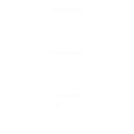
Εξυπηρέτηση
Καταστήματα
Επικοινωνία
Φόρμα Υπαναχώρησης
Η εταιρεία μας
Για εμάς
Ευκαιρίες Καριέρας
Όροι Χρήσης & Συναλλαγής
Επικοινωνία
210 2911694
sales@linohome.gr
ΑΡ. ΓΕΜΗ: 132380001000