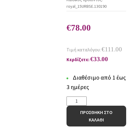
royal_15URBSE.130190
€
78.00
€
111.00
Τιμή καταλόγου:
€
33.00
Κερδίζετε:
Διαθέσιμο από 1 έως
3 ημέρες
Χαλί
Urban
ΠΡΟΣΘΗΚΗ ΣΤΟ
Cotton
ΚΑΛΑΘΙ
Kilim
Marshmallow