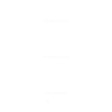
Πολιτική Επιστροφών
Έξοδα Μεταφορικών
Εξυπηρέτηση
Καταστήματα
Επικοινωνία
Φόρμα Υπαναχώρησης
Η εταιρεία μας
Για εμάς
Ευκαιρίες Καριέρας
Όροι Χρήσης & Συναλλαγής
Επικοινωνία
210 2911694
sales@linohome.gr