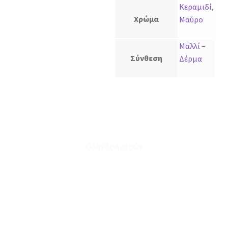
Κεραμιδί
,
Χρώμα
Μαύρο
Μαλλί –
Σύνθεση
Δέρμα
Οδηγός Αγορών
Ο Λογαριασμός μου
Το Καλάθι μου
Οι Παραγγελίες μου
Τρόποι Αποστολής - Πληρωμής