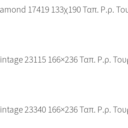
iamond 17419 133χ190 Ταπ. Ρ.ρ. Το
intage 23115 166×236 Ταπ. Ρ.ρ. Του
intage 23340 166×236 Ταπ. Ρ.ρ. Του