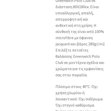
Greenwich Polo Club σε
διάσταση 80Χ180εκ. Είναι
υποαλλεργική, απαλή,
απορροφητική και
ανθεκτική στη χρήση. Η
σύνθεσή της είναι από 100%
microfibre με ύφανση
jacquard και βάρος 280gr/m2.
Επιλέξτε πετσέτες
θαλάσσης Greenwich Polo
Club σε μοντέρνα σχέδια και
χρώματα για τις εμφανίσεις
σας στην παραλία.
Πλύσιμο στους 40°C. Όχι
χρήση χλωρίου ή
λευκαντικού. Όχι σιδέρωμα.
Όχι στεγνό καθάρισμα.