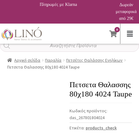
Πληρωμές με Klarna
Δωρεάν
μεταφορικά
από 29€
0
Αναζήτηση
προϊόντων
Αρχική σελίδα
Παραλία
Πετσέτες Θαλάσσης Ενηλίκων
Πετσετα Θαλασσης 80χ180 4024 Taupe
Πετσετα Θαλασσης
80χ180 4024 Taupe
Κωδικός προϊόντος:
das_267801804024
Ετικέτα:
products_check