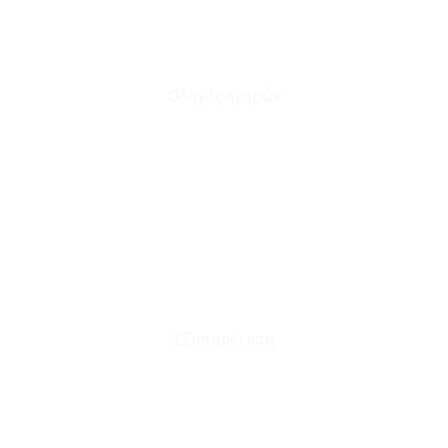
Οδηγός Αγορών
Ο Λογαριασμός μου
Το Καλάθι μου
Οι Παραγγελίες μου
Τρόποι Αποστολής - Πληρωμής
Πολιτική Επιστροφών
Έξοδα Μεταφορικών
Εξυπηρέτηση
Καταστήματα
Επικοινωνία
Φόρμα Υπαναχώρησης