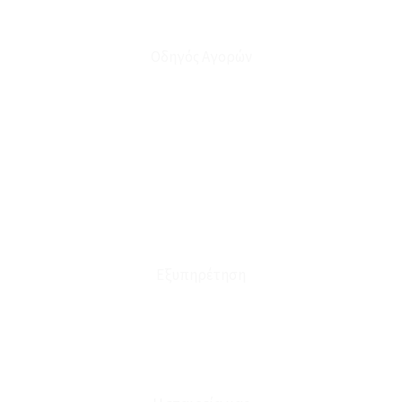
Οδηγός Αγορών
Ο Λογαριασμός μου
Το Καλάθι μου
Οι Παραγγελίες μου
Τρόποι Αποστολής - Πληρωμής
Πολιτική Επιστροφών
Έξοδα Μεταφορικών
Εξυπηρέτηση
Καταστήματα
Επικοινωνία
Φόρμα Υπαναχώρησης