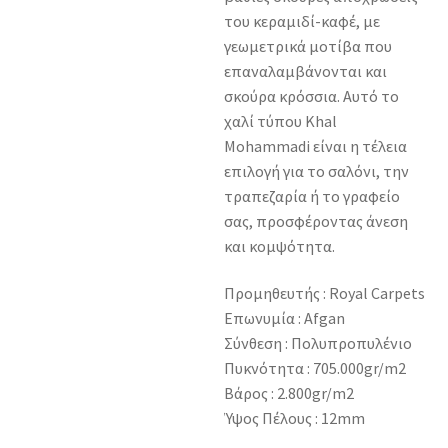
του κεραμιδί-καφέ, με
γεωμετρικά μοτίβα που
επαναλαμβάνονται και
σκούρα κρόσσια. Αυτό το
χαλί τύπου Khal
Mohammadi είναι η τέλεια
επιλογή για το σαλόνι, την
τραπεζαρία ή το γραφείο
σας, προσφέροντας άνεση
και κομψότητα.
Προμηθευτής : Royal Carpets
Επωνυμία : Afgan
Σύνθεση : Πολυπροπυλένιο
Πυκνότητα : 705.000gr/m2
Βάρος : 2.800gr/m2
Ύψος Πέλους : 12mm