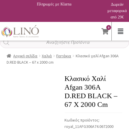
Πληρωμές με Klarna
Δωρεάν
μεταφορικά
από 29€
0
Αναζήτηση
προϊόντων
Αρχική σελίδα
Χαλιά
Πατάκια
Κλασικό χαλί Afgan 306A
D.RED BLACK – 67 x 2000 cm
Κλασικό Χαλί
Afgan 306A
D.RED BLACK –
67 X 2000 Cm
Κωδικός προϊόντος:
royal_11AFG306A74.0672000