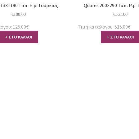
133×190 Ταπ. Ρ.ρ. Τουρκιας
Quares 200×290 Ταπ. Ρ.ρ.
€
100.00
€
361.00
όγου: 125.00€
Τιμή καταλόγου: 515.00€
+ ΣΤΟ ΚΑΛΑΘΙ
+ ΣΤΟ ΚΑΛΑΘΙ