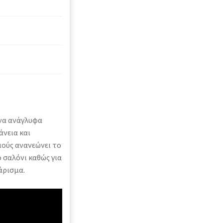
ρνα ανάγλυφα
άνεια και
μούς ανανεώνει το
 σαλόνι καθώς για
άρισμα.