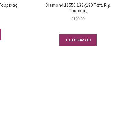
 Τουρκιας
Diamond 11556 133χ190 Ταπ. Ρ.ρ.
Τουρκιας
€
120.00
+ ΣΤΟ ΚΑΛΑΘΙ