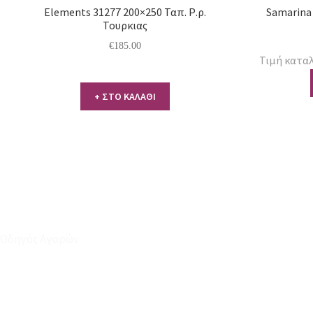
Elements 31277 200×250 Ταπ. Ρ.ρ.
Samarina 
Τουρκιας
€
185.00
Τιμή καταλ
+ ΣΤΟ ΚΑΛΑΘΙ
Οδηγός Αγορών
Ο Λογαριασμός μου
Το Καλάθι μου