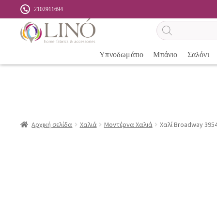
2102911694
Αναζήτηση
προϊόντων
Υπνοδωμάτιο
Μπάνιο
Σαλόνι
Αρχική σελίδα
Χαλιά
Μοντέρνα Χαλιά
Χαλί Broadway 3954