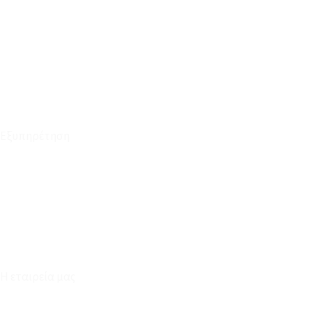
Οι Παραγγελίες μου
Τρόποι Αποστολής - Πληρωμής
Πολιτική Επιστροφών
Έξοδα Μεταφορικών
Εξυπηρέτηση
Καταστήματα
Επικοινωνία
Φόρμα Υπαναχώρησης
Η εταιρεία μας
Για εμάς