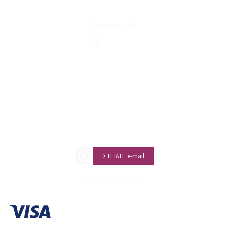
Όροι Χρήσης & Συναλλαγής
Επικοινωνία
210 2911694
sales@linohome.gr
ΑΡ. ΓΕΜΗ: 132380001000
Επικοινωνία
ΚΑΛΕΣΤΕ ΜΑΣ
ΣΤΕΙΛΤΕ e-mail
ΑΡ. ΓΕΜΗ: 132380001000