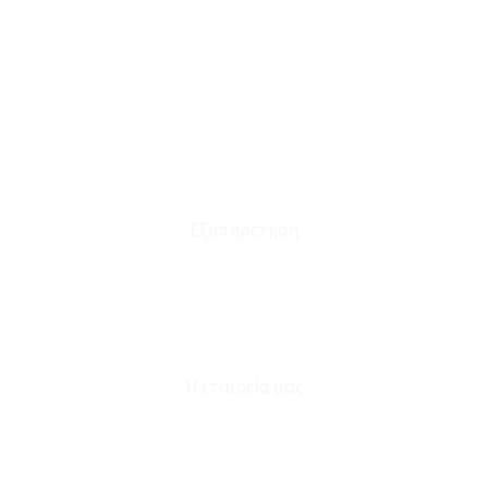
Ο Λογαριασμός μου
Το Καλάθι μου
Οι Παραγγελίες μου
Τρόποι Αποστολής - Πληρωμής
Πολιτική Επιστροφών
Έξοδα Μεταφορικών
Εξυπηρέτηση
Καταστήματα
Επικοινωνία
Φόρμα Υπαναχώρησης
Η εταιρεία μας
Για εμάς
Ευκαιρίες Καριέρας