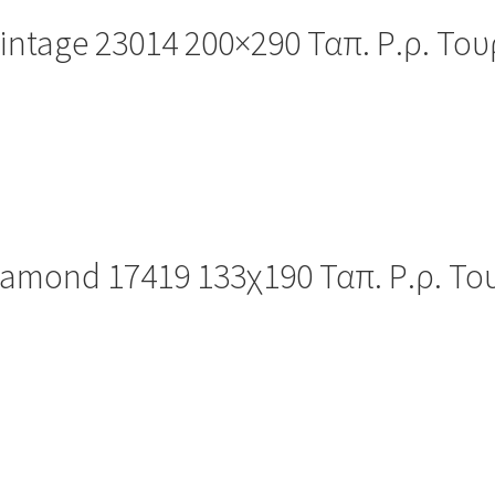
intage 23014 200×290 Ταπ. Ρ.ρ. Του
iamond 17419 133χ190 Ταπ. Ρ.ρ. Το