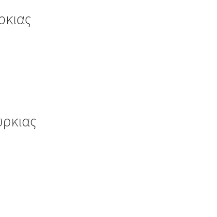
ρκιας
υρκιας