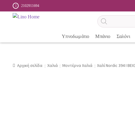
2102911694
Αναζήτηση
προϊόντων
Υπνοδωμάτιο
Μπάνιο
Σαλόνι
Αρχική σελίδα
Χαλιά
Μοντέρνα Χαλιά
Χαλί Nordic 394 I BEI