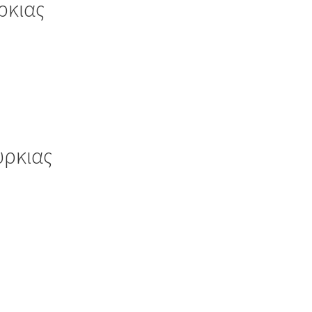
ρκιας
υρκιας