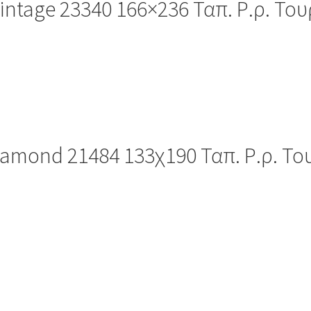
intage 23340 166×236 Ταπ. Ρ.ρ. Του
iamond 21484 133χ190 Ταπ. Ρ.ρ. Το