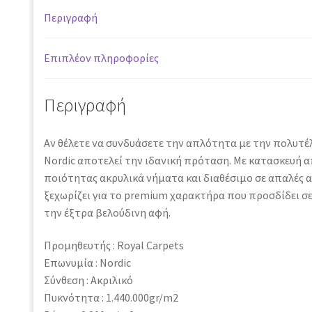
BEIGE
Περιγραφή
-
200
x
Επιπλέον πληροφορίες
250
cm
Περιγραφή
ποσότητα
Αν θέλετε να συνδυάσετε την απλότητα με την πολυτέ
Nordic αποτελεί την ιδανική πρόταση. Με κατασκευή 
ποιότητας ακρυλικά νήματα και διαθέσιμο σε απαλές 
ξεχωρίζει για το premium χαρακτήρα που προσδίδει σε
την έξτρα βελούδινη αφή.
Προμηθευτής : Royal Carpets
Επωνυμία : Nordic
Σύνθεση : Ακριλικό
Πυκνότητα : 1.440.000gr/m2