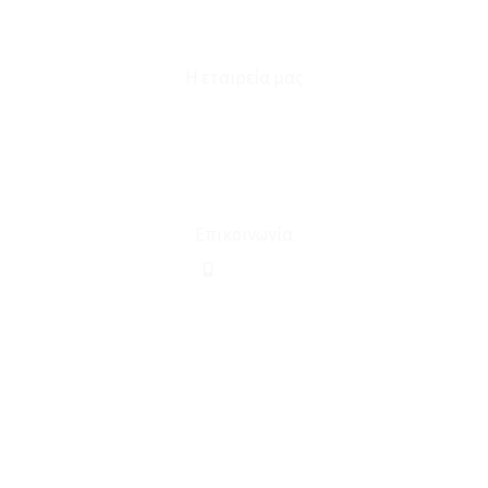
Φόρμα Υπαναχώρησης
Η εταιρεία μας
Για εμάς
Ευκαιρίες Καριέρας
Όροι Χρήσης & Συναλλαγής
Επικοινωνία
210 2911694
sales@linohome.gr
ΑΡ. ΓΕΜΗ: 132380001000
Επικοινωνία
ΚΑΛΕΣΤΕ ΜΑΣ