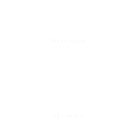
Οδηγός Αγορών
Ο Λογαριασμός μου
Το Καλάθι μου
Οι Παραγγελίες μου
Τρόποι Αποστολής - Πληρωμής
Πολιτική Επιστροφών
Έξοδα Μεταφορικών
Εξυπηρέτηση
Καταστήματα
Επικοινωνία