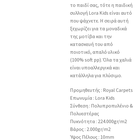
το παιδί σας, τότε η παιδική
συλλογή Lora Kids είναι αυτό
που ψάχνετε. Η σειρά αυτή
ξεχωρίζει για τα μοναδικά
της μοτίβα και την
κατασκευή του από
ποιοτικό, απαλό υλικό
(100% soft pp). Όλα τα χαλιά
είναι υποαλλεργικά και
κατάλληλα για πλύσιμο.
Προμηθευτής : Royal Carpets
Επωνυμία : Lora Kids
Σύνθεση : Πολυπροπυλένιο &
Πολυεστέρας
Πυκνότητα : 224.000gr/m2
Βάρος : 2.000gr/m2
Ύψος Πέλους : 10mm