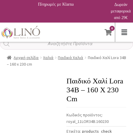
Πληρωμές με Klarna
Δωρεάν
μεταφορικά
από 29€
0
Αναζήτηση
προϊόντων
Αρχική σελίδα
Χαλιά
Παιδικά Χαλιά
Παιδικό Χαλί Lora 34B
– 160 x 230 cm
Παιδικό Χαλί Lora
34B – 160 X 230
Cm
Κωδικός προϊόντος:
royal_11LOR34B.160230
Ετικέτα:
products_check