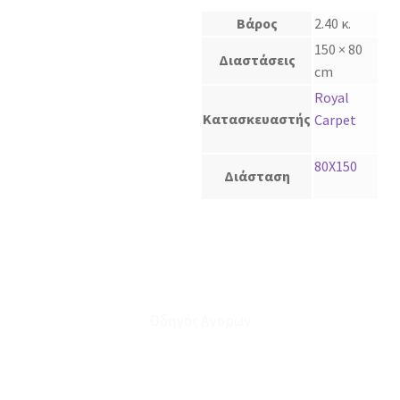
Βάρος
2.40 κ.
150 × 80
Διαστάσεις
cm
Royal
Κατασκευαστής
Carpet
80Χ150
Διάσταση
Οδηγός Αγορών
Ο Λογαριασμός μου
Το Καλάθι μου