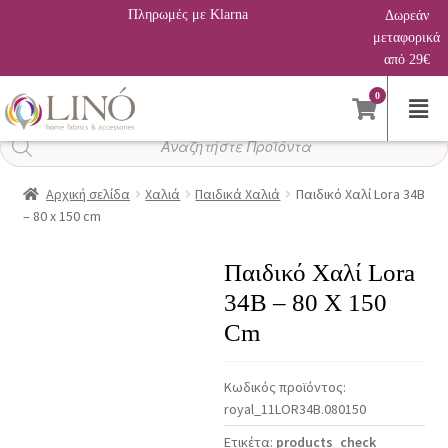
Πληρωμές με Klarna
Δωρεάν
μεταφορικά
από 29€
0
Αναζήτηση
προϊόντων
Αρχική σελίδα
Χαλιά
Παιδικά Χαλιά
Παιδικό Χαλί Lora 34B
– 80 x 150 cm
Παιδικό Χαλί Lora
34B – 80 X 150
Cm
Κωδικός προϊόντος:
royal_11LOR34B.080150
Ετικέτα:
products_check