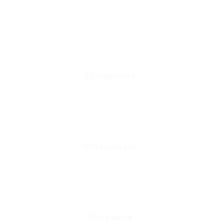
Οι Παραγγελίες μου
Τρόποι Αποστολής - Πληρωμής
Πολιτική Επιστροφών
Έξοδα Μεταφορικών
Εξυπηρέτηση
Καταστήματα
Επικοινωνία
Φόρμα Υπαναχώρησης
Η εταιρεία μας
Για εμάς
Ευκαιρίες Καριέρας
Όροι Χρήσης & Συναλλαγής
Επικοινωνία