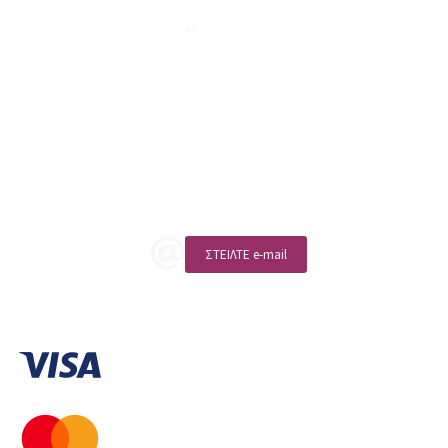
210 2911694
sales@linohome.gr
ΑΡ. ΓΕΜΗ: 132380001000
Επικοινωνία
ΚΑΛΕΣΤΕ ΜΑΣ
ΣΤΕΙΛΤΕ e-mail
ΑΡ. ΓΕΜΗ: 132380001000