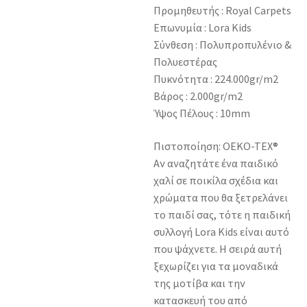
Προμηθευτής : Royal Carpets
Επωνυμία : Lora Kids
Σύνθεση : Πολυπροπυλένιο &
Πολυεστέρας
Πυκνότητα : 224.000gr/m2
Βάρος : 2.000gr/m2
Ύψος Πέλους : 10mm
Πιστοποίηση: OEKO-TEX®
Αν αναζητάτε ένα παιδικό
χαλί σε ποικίλα σχέδια και
χρώματα που θα ξετρελάνει
το παιδί σας, τότε η παιδική
συλλογή Lora Kids είναι αυτό
που ψάχνετε. Η σειρά αυτή
ξεχωρίζει για τα μοναδικά
της μοτίβα και την
κατασκευή του από