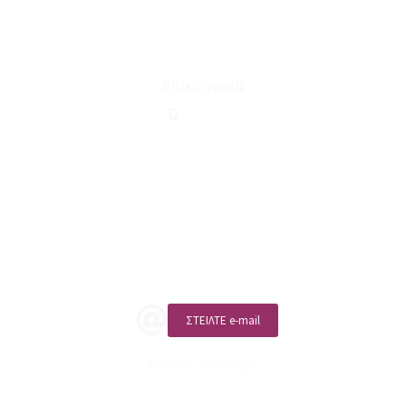
Ευκαιρίες Καριέρας
Όροι Χρήσης & Συναλλαγής
Επικοινωνία
210 2911694
sales@linohome.gr
ΑΡ. ΓΕΜΗ: 132380001000
Επικοινωνία
ΚΑΛΕΣΤΕ ΜΑΣ
ΣΤΕΙΛΤΕ e-mail
ΑΡ. ΓΕΜΗ: 132380001000