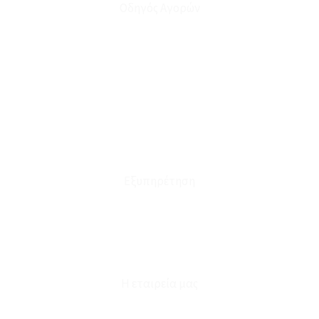
Οδηγός Αγορών
Ο Λογαριασμός μου
Το Καλάθι μου
Οι Παραγγελίες μου
Τρόποι Αποστολής - Πληρωμής
Πολιτική Επιστροφών
Έξοδα Μεταφορικών
Εξυπηρέτηση
Καταστήματα
Επικοινωνία
Φόρμα Υπαναχώρησης
Η εταιρεία μας
Για εμάς