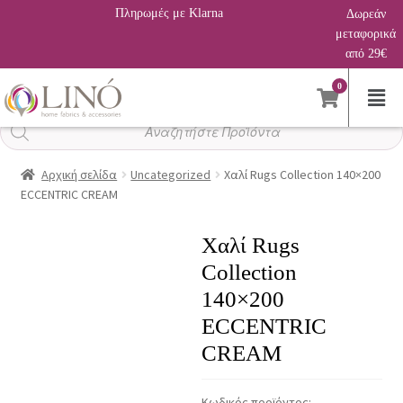
Πληρωμές με Klarna
Δωρεάν
μεταφορικά
από 29€
0
Αναζήτηση
προϊόντων
Αρχική σελίδα
Uncategorized
Χαλί Rugs Collection 140×200
ECCENTRIC CREAM
Χαλί Rugs
Collection
140×200
ECCENTRIC
CREAM
Κωδικός προϊόντος: