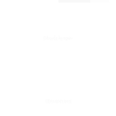
Οδηγός Αγορών
Ο Λογαριασμός μου
Το Καλάθι μου
Οι Παραγγελίες μου
Τρόποι Αποστολής - Πληρωμής
Πολιτική Επιστροφών
Έξοδα Μεταφορικών
Εξυπηρέτηση
Καταστήματα