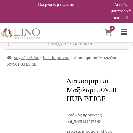
Πληρωμές με Klarna
Δωρεάν
μεταφορικά
από 29€
0
Αναζήτηση
προϊόντων
Αρχική σελίδα
Uncategorized
Διακοσμητικό Μαξιλάρι
50×50 HUB BEIGE
Διακοσμητικό
Μαξιλάρι 50×50
HUB BEIGE
Κωδικός προϊόντος:
pal_5205857273842
Ετικέτα:
products_check