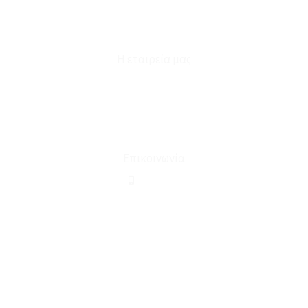
Επικοινωνία
Φόρμα Υπαναχώρησης
Η εταιρεία μας
Για εμάς
Ευκαιρίες Καριέρας
Όροι Χρήσης & Συναλλαγής
Επικοινωνία
210 2911694
sales@linohome.gr
ΑΡ. ΓΕΜΗ: 132380001000
Επικοινωνία
ΚΑΛΕΣΤΕ ΜΑΣ