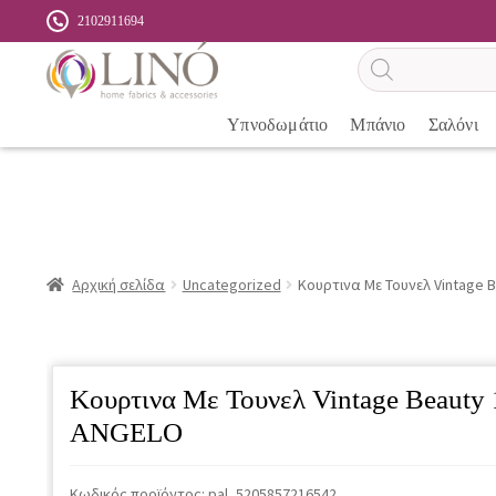
2102911694
Αναζήτηση
προϊόντων
Υπνοδωμάτιο
Μπάνιο
Σαλόνι
Αρχική σελίδα
Uncategorized
Κουρτινα Με Τουνελ Vintage 
Κουρτινα Με Τουνελ Vintage Beauty
ANGELO
Κωδικός προϊόντος:
pal_5205857216542