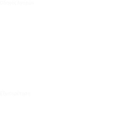
Οδηγός Αγορών
Ο Λογαριασμός μου
Το Καλάθι μου
Οι Παραγγελίες μου
Τρόποι Αποστολής - Πληρωμής
Πολιτική Επιστροφών
Έξοδα Μεταφορικών
Εξυπηρέτηση
Καταστήματα
Επικοινωνία
Φόρμα Υπαναχώρησης