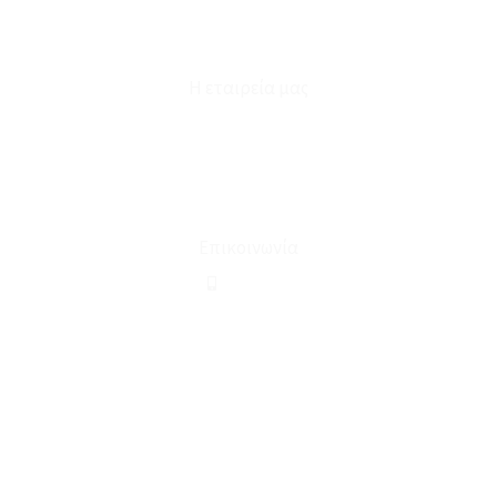
Επικοινωνία
Φόρμα Υπαναχώρησης
Η εταιρεία μας
Για εμάς
Ευκαιρίες Καριέρας
Όροι Χρήσης & Συναλλαγής
Επικοινωνία
210 2911694
sales@linohome.gr
ΑΡ. ΓΕΜΗ: 132380001000
Επικοινωνία
ΚΑΛΕΣΤΕ ΜΑΣ