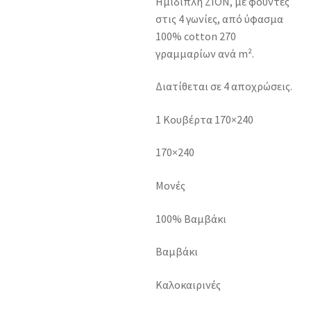
Ημίδιπλη ZION, με φούντες
στις 4 γωνίες, από ύφασμα
100% cotton 270
γραμμαρίων ανά m².
Διατίθεται σε 4 αποχρώσεις.
1 Κουβέρτα 170×240
170×240
Μονές
100% Βαμβάκι
Βαμβάκι
Καλοκαιρινές