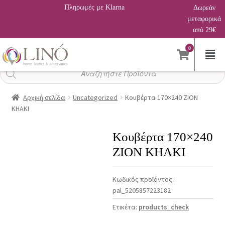
Πληρωμές με Klarna
Δωρεάν
μεταφορικά
από 29€
0
Αναζήτηση
προϊόντων
Αρχική σελίδα
Uncategorized
Κουβέρτα 170×240 ZION
KHAKI
Κουβέρτα 170×240
ZION KHAKI
Κωδικός προϊόντος:
pal_5205857223182
Ετικέτα:
products_check