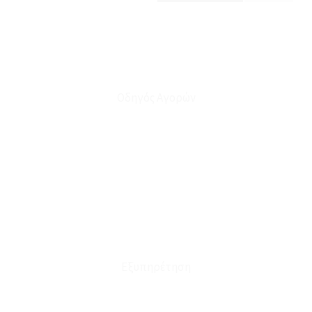
Οδηγός Αγορών
Ο Λογαριασμός μου
Το Καλάθι μου
Οι Παραγγελίες μου
Τρόποι Αποστολής - Πληρωμής
Πολιτική Επιστροφών
Έξοδα Μεταφορικών
Εξυπηρέτηση
Καταστήματα