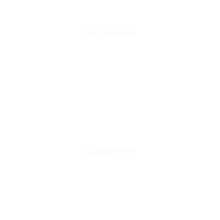
Οδηγός Αγορών
Ο Λογαριασμός μου
Το Καλάθι μου
Οι Παραγγελίες μου
Τρόποι Αποστολής - Πληρωμής
Πολιτική Επιστροφών
Έξοδα Μεταφορικών
Εξυπηρέτηση
Καταστήματα
Επικοινωνία
Φόρμα Υπαναχώρησης