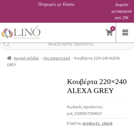
Πληρωμές με Klarna
Δωρεάν
μεταφορικά
από 29€
0
Αναζήτηση
προϊόντων
Αρχική σελίδα
Uncategorized
Κουβέρτα 220×240 ALEXA
GREY
Κουβέρτα 220×240
ALEXA GREY
Κωδικός προϊόντος:
pal_5205857269623
Ετικέτα:
products_check