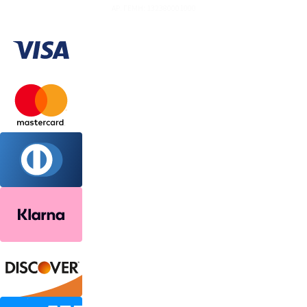
ΑΡ. ΓΕΜΗ: 132380001000