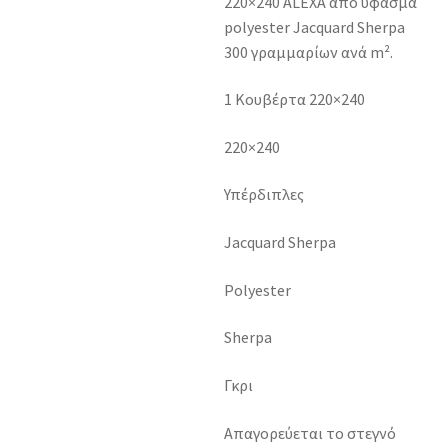
220×240 ALEXA από ύφασμα
polyester Jacquard Sherpa
300 γραμμαρίων ανά m².
1 Κουβέρτα 220×240
220×240
Υπέρδιπλες
Jacquard Sherpa
Polyester
Sherpa
Γκρι
Απαγορεύεται το στεγνό