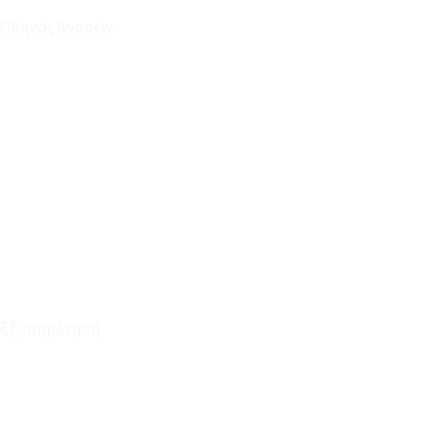
Οδηγός Αγορών
Ο Λογαριασμός μου
Το Καλάθι μου
Οι Παραγγελίες μου
Τρόποι Αποστολής - Πληρωμής
Πολιτική Επιστροφών
Έξοδα Μεταφορικών
Εξυπηρέτηση
Καταστήματα
Επικοινωνία
Φόρμα Υπαναχώρησης