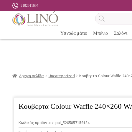
2102911694
Αναζήτηση
προϊόντων
Υπνοδωμάτιο
Μπάνιο
Σαλόνι
Αρχική σελίδα
Uncategorized
Κουβερτα Colour Waffle 240×
Κουβερτα Colour Waffle 240×260 
Κωδικός προϊόντος:
pal_5205857159184