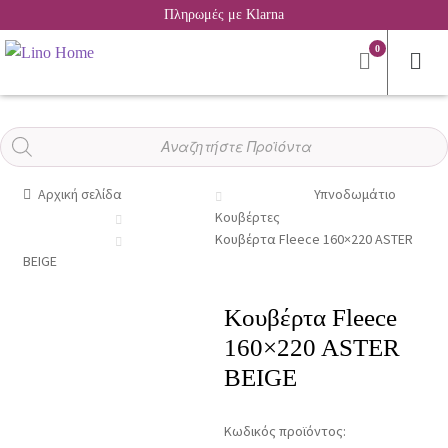
Πληρωμές με Klarna
0
Αναζήτηση
προϊόντων
Αρχική σελίδα
Υπνοδωμάτιο
Κουβέρτες
Κουβέρτα Fleece 160×220 ASTER
BEIGE
Κουβέρτα Fleece
160×220 ASTER
BEIGE
Κωδικός προϊόντος: