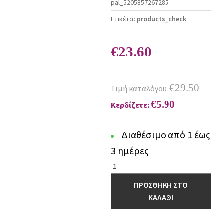
pal_5205857267285
Ετικέτα:
products_check
€
23.60
€
29.50
Τιμή καταλόγου:
€
5.90
Κερδίζετε:
Διαθέσιμο από 1 έως
3 ημέρες
Κουβέρτα
Fleece
ΠΡΟΣΘΗΚΗ ΣΤΟ
160x220
ΚΑΛΑΘΙ
ASTER
BEIGE