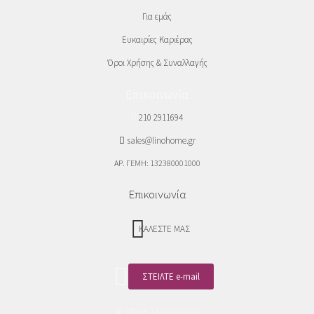
Για εμάς
Ευκαιρίες Καριέρας
Όροι Χρήσης & Συναλλαγής
Επικοινωνία
210 2911694
sales@linohome.gr
ΑΡ. ΓΕΜΗ: 132380001000
Επικοινωνία
ΚΑΛΕΣΤΕ ΜΑΣ
ΣΤΕΙΛΤΕ e-mail
ΑΡ. ΓΕΜΗ: 132380001000