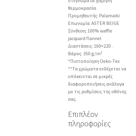
στέγνωμα σε χαμηλή
θερμοκρασία.
Προμηθευτής: Palamaiki
Επωνυμία: ASTER BEIGE
Σύνθεση: 100% waffle
jacquard flannel
Διαστάσεις: 160×220 .
Βάρος: 350 g/m²
*Πιστοποίηση Oeko-Tex
**Τα χρώματα ενδέχεται να
υπόκεινται σε μικρές
διαφοροποιήσεις ανάλογα
με τις ρυθμίσεις της οθόνης
σας.
Επιπλέον
πληροφορίες