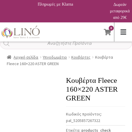
Πληρωμές με Klarna
Δωρεάν
μεταφορικά
από 29€
0
Αναζήτηση
προϊόντων
Αρχική σελίδα
Υπνοδωμάτιο
Κουβέρτες
Κουβέρτα
Fleece 160×220 ASTER GREEN
Κουβέρτα Fleece
160×220 ASTER
GREEN
Κωδικός προϊόντος:
pal_5205857267322
Ετικέτα:
products_check