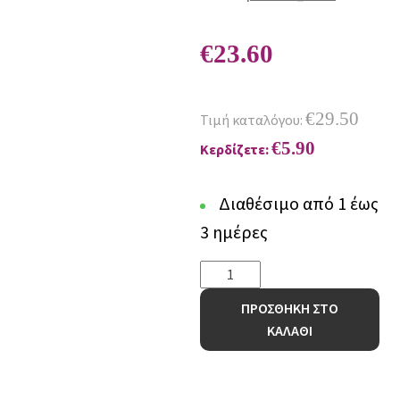
€
23.60
€
29.50
Τιμή καταλόγου:
€
5.90
Κερδίζετε:
Διαθέσιμο από 1 έως
3 ημέρες
Κουβέρτα
Fleece
ΠΡΟΣΘΗΚΗ ΣΤΟ
160x220
ΚΑΛΑΘΙ
ASTER
GREEN
ποσότητα