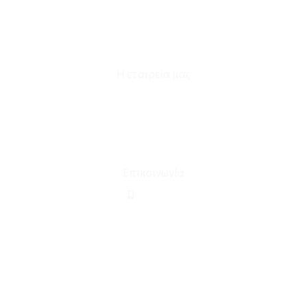
Επικοινωνία
Φόρμα Υπαναχώρησης
Η εταιρεία μας
Για εμάς
Ευκαιρίες Καριέρας
Όροι Χρήσης & Συναλλαγής
Επικοινωνία
210 2911694
sales@linohome.gr
ΑΡ. ΓΕΜΗ: 132380001000
Επικοινωνία
ΚΑΛΕΣΤΕ ΜΑΣ