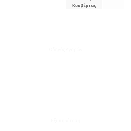
Κουβέρτας
Οδηγός Αγορών
Ο Λογαριασμός μου
Το Καλάθι μου
Οι Παραγγελίες μου
Τρόποι Αποστολής - Πληρωμής
Πολιτική Επιστροφών
Έξοδα Μεταφορικών
Εξυπηρέτηση
Καταστήματα