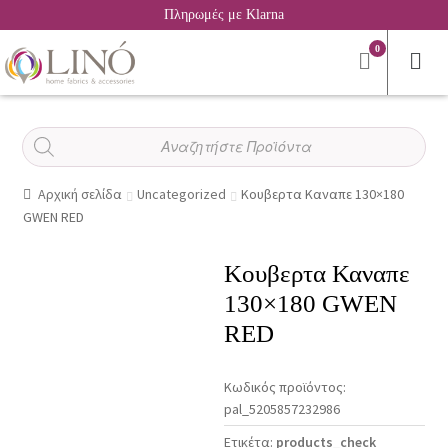
Πληρωμές με Klarna
0
Αναζήτηση
προϊόντων
Αρχική σελίδα
Uncategorized
Κουβερτα Καναπε 130×180
GWEN RED
Κουβερτα Καναπε
130×180 GWEN
RED
Κωδικός προϊόντος:
pal_5205857232986
Ετικέτα:
products_check