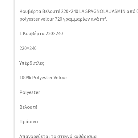
Κουβέρτα Βελουτέ 220×240 LA SPAGNOLA JASMIN από
polyester velour 720 γραμμαρίων ανά m².
1 Κουβέρτα 220×240
220×240
Υπέρδιπλες
100% Polyester Velour
Polyester
Βελουτέ
Πράσινο
Απαγορεύεται το στεγνό καθάρισμα