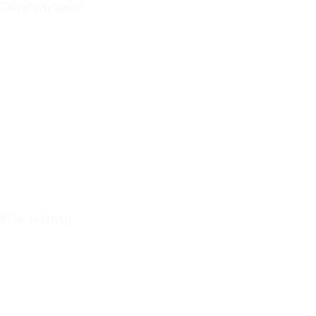
Οδηγός Αγορών
Ο Λογαριασμός μου
Το Καλάθι μου
Οι Παραγγελίες μου
Τρόποι Αποστολής - Πληρωμής
Πολιτική Επιστροφών
Έξοδα Μεταφορικών
Εξυπηρέτηση
Καταστήματα
Επικοινωνία
Φόρμα Υπαναχώρησης