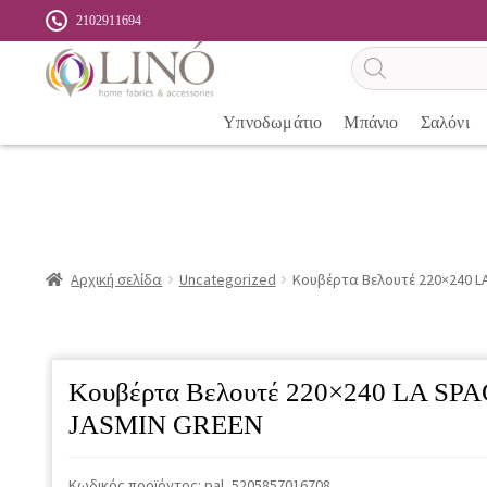
2102911694
Αναζήτηση
προϊόντων
Υπνοδωμάτιο
Μπάνιο
Σαλόνι
Αρχική σελίδα
Uncategorized
Κουβέρτα Βελουτέ 220×240 
Κουβέρτα Βελουτέ 220×240 LA S
JASMIN GREEN
Κωδικός προϊόντος:
pal_5205857016708