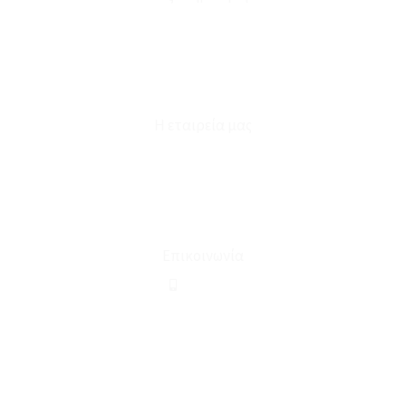
Καταστήματα
Επικοινωνία
Φόρμα Υπαναχώρησης
Η εταιρεία μας
Για εμάς
Ευκαιρίες Καριέρας
Όροι Χρήσης & Συναλλαγής
Επικοινωνία
210 2911694
sales@linohome.gr
ΑΡ. ΓΕΜΗ: 132380001000
Επικοινωνία