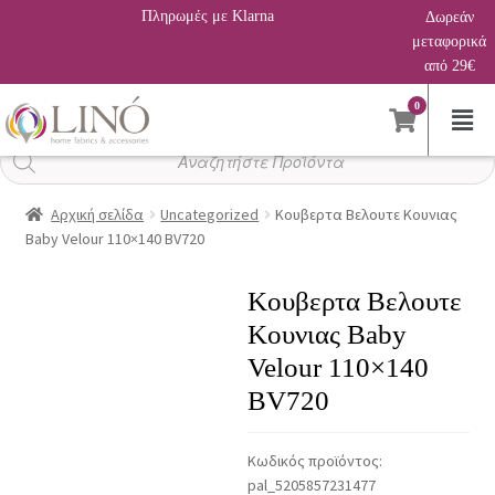
Πληρωμές με Klarna
Δωρεάν
μεταφορικά
από 29€
0
Αναζήτηση
προϊόντων
Αρχική σελίδα
Uncategorized
Κουβερτα Βελουτε Κουνιας
Baby Velour 110×140 BV720
Κουβερτα Βελουτε
Κουνιας Baby
Velour 110×140
BV720
Κωδικός προϊόντος:
pal_5205857231477