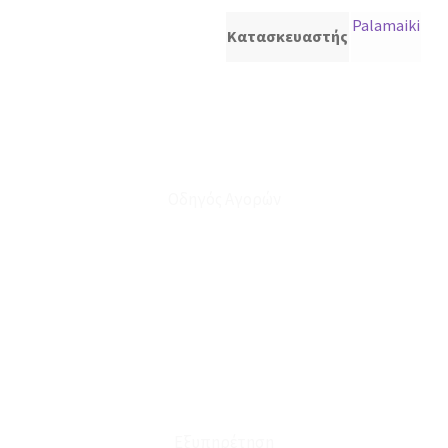
Palamaiki
Κατασκευαστής
Οδηγός Αγορών
Ο Λογαριασμός μου
Το Καλάθι μου
Οι Παραγγελίες μου
Τρόποι Αποστολής - Πληρωμής
Πολιτική Επιστροφών
Έξοδα Μεταφορικών
Εξυπηρέτηση