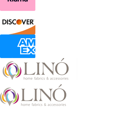
2026 LinoHome
Powered by:
nevma.gr