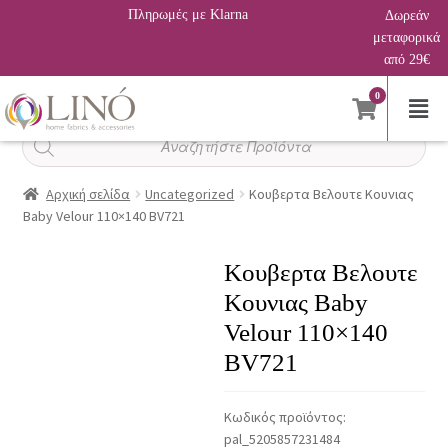
Πληρωμές με Klarna
Δωρεάν
μεταφορικά
από 29€
0
Αναζήτηση
προϊόντων
Αρχική σελίδα
Uncategorized
Κουβερτα Βελουτε Κουνιας
Baby Velour 110×140 BV721
Κουβερτα Βελουτε
Κουνιας Baby
Velour 110×140
BV721
Κωδικός προϊόντος:
pal_5205857231484