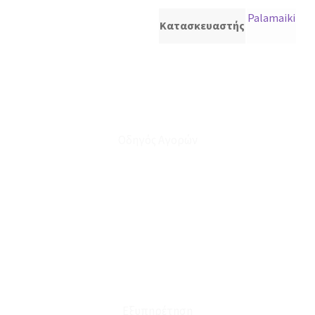
Palamaiki
Κατασκευαστής
Οδηγός Αγορών
Ο Λογαριασμός μου
Το Καλάθι μου
Οι Παραγγελίες μου
Τρόποι Αποστολής - Πληρωμής
Πολιτική Επιστροφών
Έξοδα Μεταφορικών
Εξυπηρέτηση