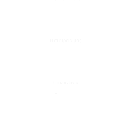
Καταστήματα
Επικοινωνία
Φόρμα Υπαναχώρησης
Η εταιρεία μας
Για εμάς
Ευκαιρίες Καριέρας
Όροι Χρήσης & Συναλλαγής
Επικοινωνία
210 2911694
sales@linohome.gr
ΑΡ. ΓΕΜΗ: 132380001000
Επικοινωνία