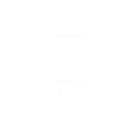
Καταστήματα
Επικοινωνία
Φόρμα Υπαναχώρησης
Η εταιρεία μας
Για εμάς
Ευκαιρίες Καριέρας
Όροι Χρήσης & Συναλλαγής
Επικοινωνία
210 2911694
sales@linohome.gr
ΑΡ. ΓΕΜΗ: 132380001000
Επικοινωνία