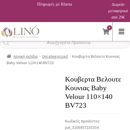
Πληρωμές με Klarna
Δωρεάν
μεταφορικά
από 29€
0
Αναζήτηση
προϊόντων
Αρχική σελίδα
Uncategorized
Κουβερτα Βελουτε Κουνιας
Baby Velour 110×140 BV723
Κουβερτα Βελουτε
Κουνιας Baby
Velour 110×140
BV723
Κωδικός προϊόντος:
pal_5205857233334