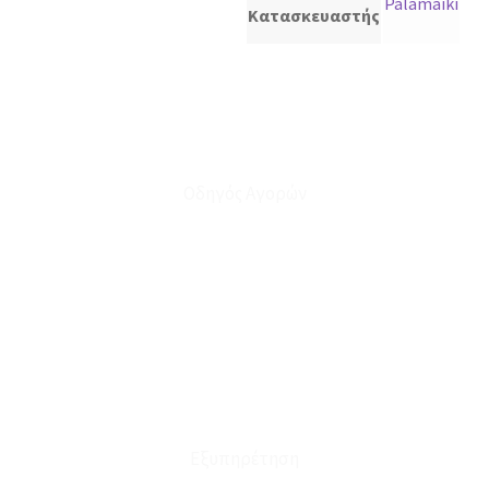
Palamaiki
Κατασκευαστής
Οδηγός Αγορών
Ο Λογαριασμός μου
Το Καλάθι μου
Οι Παραγγελίες μου
Τρόποι Αποστολής - Πληρωμής
Πολιτική Επιστροφών
Έξοδα Μεταφορικών
Εξυπηρέτηση