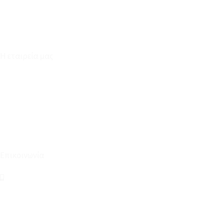
Φόρμα Υπαναχώρησης
Η εταιρεία μας
Για εμάς
Ευκαιρίες Καριέρας
Όροι Χρήσης & Συναλλαγής
Επικοινωνία
210 2911694
sales@linohome.gr