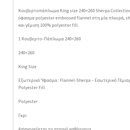
Κουβερτοπάπλωμα King size 240×260 Sherpa Collecti
ύφασμα polyester embossed flannel στη μία πλευρά, sh
και γέμιση 100% polyester fill.
1 Κουβερτο-Πάπλωμα 240×260
240×260
King Size
Εξωτερικό Ύφασμα : Flannel-Sherpa – Εσωτερικό Γέμισ
Polyester Fill
Polyester
Γκρι
Απαγορεύεται το στεγνό καθάρισμα