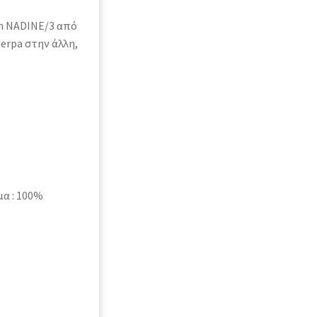
on NADINE/3 από
erpa στην άλλη,
μα : 100%