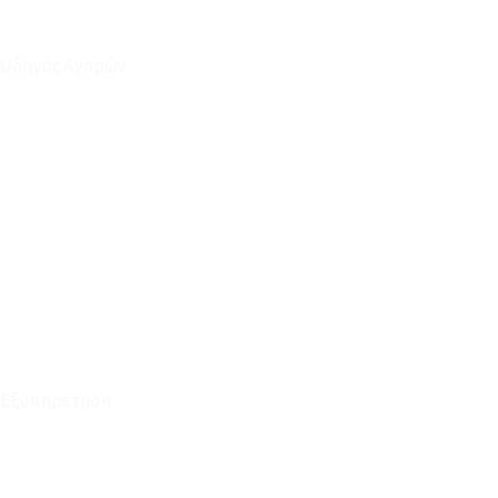
Οδηγός Αγορών
Ο Λογαριασμός μου
Το Καλάθι μου
Οι Παραγγελίες μου
Τρόποι Αποστολής - Πληρωμής
Πολιτική Επιστροφών
Έξοδα Μεταφορικών
Εξυπηρέτηση
Καταστήματα
Επικοινωνία