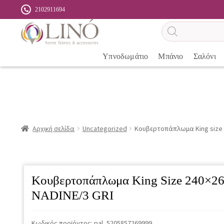
2102911694
Αναζήτηση
προϊόντων
Υπνοδωμάτιο
Μπάνιο
Σαλόνι
Αρχική σελίδα
Uncategorized
Κουβερτοπάπλωμα King size 
Κουβερτοπάπλωμα King Size 240×2
NADINE/3 GRI
Κωδικός προϊόντος:
pal_5205857269999