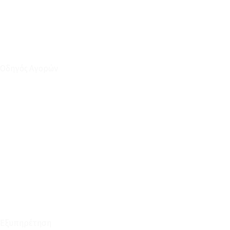
Οδηγός Αγορών
Ο Λογαριασμός μου
Το Καλάθι μου
Οι Παραγγελίες μου
Τρόποι Αποστολής - Πληρωμής
Πολιτική Επιστροφών
Έξοδα Μεταφορικών
Εξυπηρέτηση