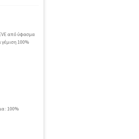
EVE από ύφασμα
αι γέμιση 100%
μα : 100%