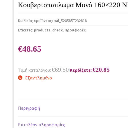
Κουβερτοπαπλωμα Μονό 160×220 
Κωδικός προϊόντος:
pal_5205857232818
Ετικέτες:
products_check
,
Προσφορές
€
48.65
€
69.50
€
20.85
Τιμή καταλόγου:
Κερδίζετε:
|
Εξαντλημένο
Περιγραφή
Επιπλέον πληροφορίες