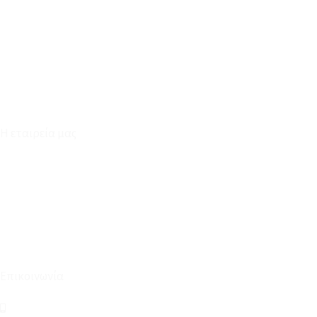
Καταστήματα
Επικοινωνία
Φόρμα Υπαναχώρησης
Η εταιρεία μας
Για εμάς
Ευκαιρίες Καριέρας
Όροι Χρήσης & Συναλλαγής
Επικοινωνία
210 2911694