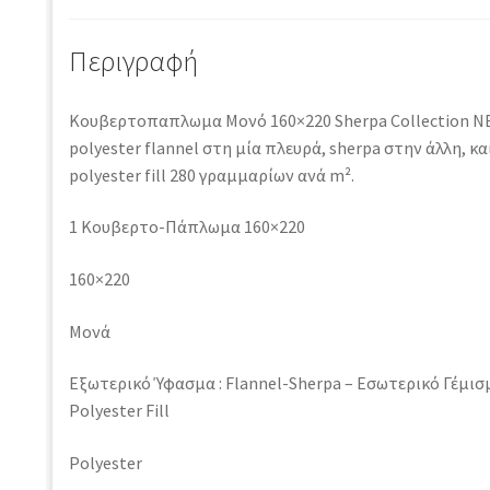
Περιγραφή
Κουβερτοπαπλωμα Μονό 160×220 Sherpa Collection N
polyester flannel στη μία πλευρά, sherpa στην άλλη, κ
polyester fill 280 γραμμαρίων ανά m².
1 Κουβερτο-Πάπλωμα 160×220
160×220
Μονά
Εξωτερικό Ύφασμα : Flannel-Sherpa – Εσωτερικό Γέμισ
Polyester Fill
Polyester