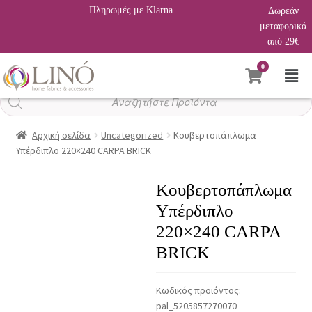
Πληρωμές με Klarna
Δωρεάν
μεταφορικά
από 29€
0
Αναζήτηση
προϊόντων
Αρχική σελίδα
Uncategorized
Κουβερτοπάπλωμα
Υπέρδιπλο 220×240 CARPA BRICK
Κουβερτοπάπλωμα
Υπέρδιπλο
220×240 CARPA
BRICK
Κωδικός προϊόντος:
pal_5205857270070