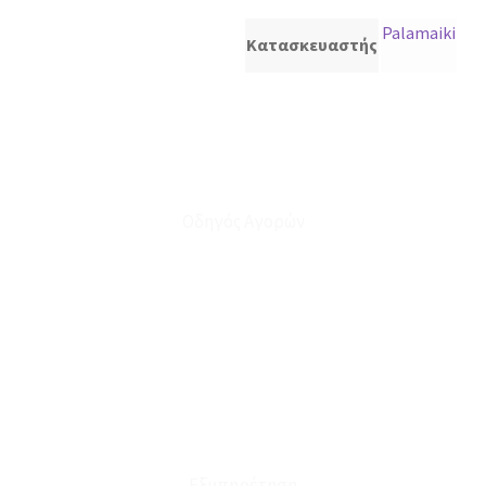
Palamaiki
Κατασκευαστής
Οδηγός Αγορών
Ο Λογαριασμός μου
Το Καλάθι μου
Οι Παραγγελίες μου
Τρόποι Αποστολής - Πληρωμής
Πολιτική Επιστροφών
Έξοδα Μεταφορικών
Εξυπηρέτηση