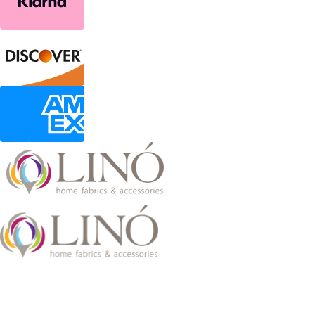
2026 LinoHome
Powered by:
nevma.gr