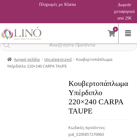
Πληρωμές με Klarna
Δωρεάν
μεταφορικά
από 29€
0
Αναζήτηση
προϊόντων
Αρχική σελίδα
Uncategorized
Κουβερτοπάπλωμα
Υπέρδιπλο 220×240 CARPA TAUPE
Κουβερτοπάπλωμα
Υπέρδιπλο
220×240 CARPA
TAUPE
Κωδικός προϊόντος:
pal_5205857270063