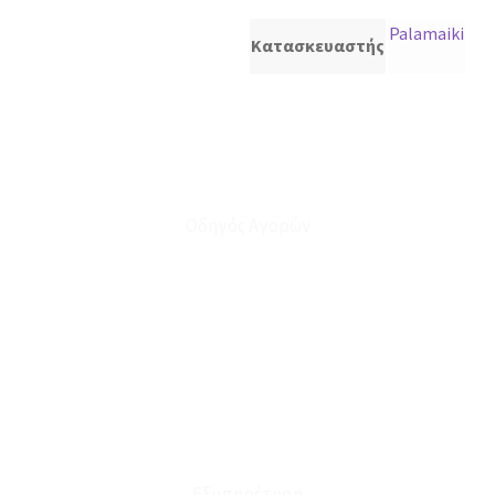
Palamaiki
Κατασκευαστής
Οδηγός Αγορών
Ο Λογαριασμός μου
Το Καλάθι μου
Οι Παραγγελίες μου
Τρόποι Αποστολής - Πληρωμής
Πολιτική Επιστροφών
Έξοδα Μεταφορικών
Εξυπηρέτηση