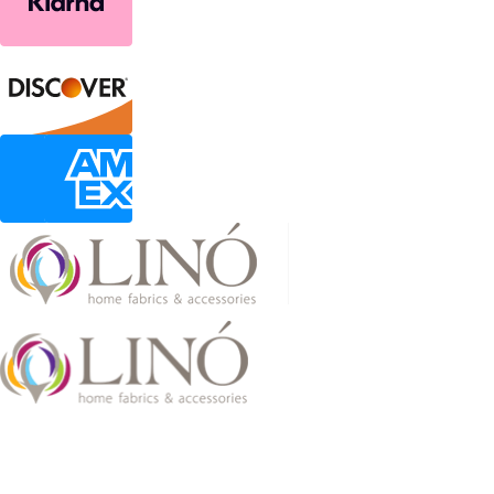
2026 LinoHome
Powered by:
nevma.gr