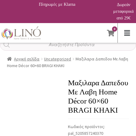
Πληρωμές με Klarna
Δωρεάν
μεταφορικά
από 29€
0
Αναζήτηση
προϊόντων
Αρχική σελίδα
Uncategorized
Μαξιλαρα Δαπεδου Με Λαβη
Home Décor 60×60 BRAGI KHAKI
Μαξιλαρα Δαπεδου
Με Λαβη Home
Décor 60×60
BRAGI KHAKI
Κωδικός προϊόντος:
pal_5205857240370