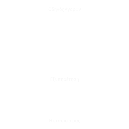
Οδηγός Αγορών
Ο Λογαριασμός μου
Το Καλάθι μου
Οι Παραγγελίες μου
Τρόποι Αποστολής - Πληρωμής
Πολιτική Επιστροφών
Έξοδα Μεταφορικών
Εξυπηρέτηση
Καταστήματα
Επικοινωνία
Φόρμα Υπαναχώρησης
Η εταιρεία μας